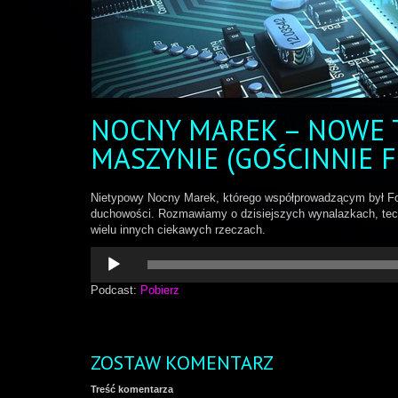
NOCNY MAREK – NOWE 
MASZYNIE (GOŚCINNIE 
Nietypowy Nocny Marek, którego współprowadzącym był Foor
duchowości. Rozmawiamy o dzisiejszych wynalazkach, techno
wielu innych ciekawych rzeczach.
Odtwarzacz
plików
dźwiękowych
Podcast:
Pobierz
ZOSTAW KOMENTARZ
Treść komentarza