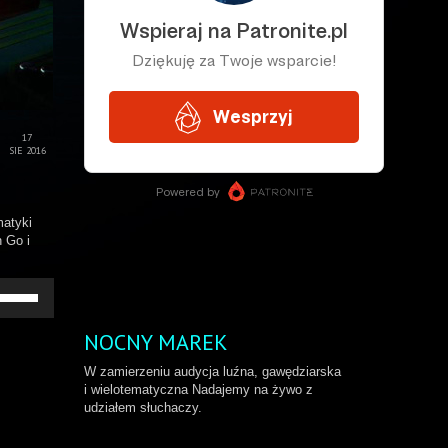
17
SIE 2016
matyki
 Go i
żywaj
rzałek
o
NOCNY MAREK
ry/do
łu
W zamierzeniu audycja luźna, gawędziarska
by
i wielotematyczna Nadajemy na żywo z
większyć
udziałem słuchaczy.
b
niejszyć
ośność.