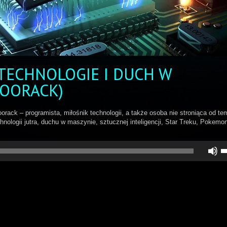
TECHNOLOGIE I DUCH W
FOORACK)
ack – programista, miłośnik technologii, a także osoba nie stroniąca od te
logii jutra, duchu w maszynie, sztucznej inteligencji, Star Treku, Pokemon
U
st
d
gó
do
a
z
lu
zm
gł