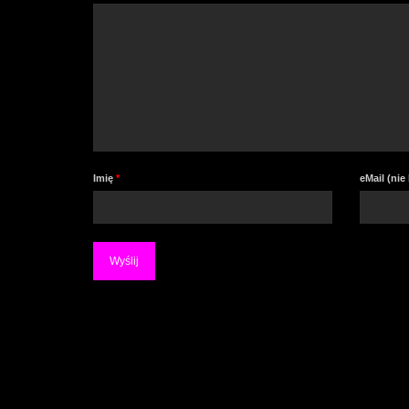
Imię
*
eMail (ni