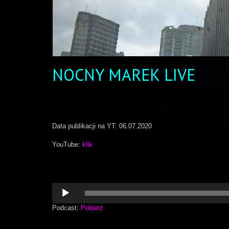
NOCNY MAREK LIVE
Data publikacji na YT: 06.07.2020
YouTube:
klik
Odtwarzacz
plików
dźwiękowych
Podcast:
Pobierz