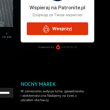
9
LIP 2020
NOCNY MAREK
żywaj
W zamierzeniu audycja luźna, gawędziarska
rzałek
i wielotematyczna Nadajemy na żywo z
o
udziałem słuchaczy.
ry/do
łu