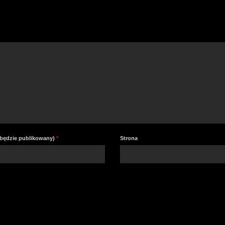
a
z
lu
zm
gł
e będzie publikowany)
*
Strona