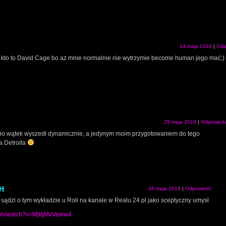
24 maja 2018
|
Odp
 kto to David Cage bo az mnie normalnie nie wytrzymie become human jego mać;) 
25 maja 2018
|
Odpowied
bo wątek wyszedł dynamicznie, a jedynym moim przygotowaniem do tego
a Detroita
H
26 maja 2018
|
Odpowiedz
sądzi o tym wykładzie u Roli na kanale w Realu 24 pl jako sceptyczny umysł
com/watch?v=MjtqMxVaww4