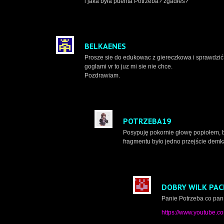
i jaka była puenta Potrzeba? zgadłeś?
BELKAENES
Prosze sie do edukowac z giereczkowa i sprawdzić
goglami vr to juz mi sie nie chce.
Pozdrawiam.
POTRZEBA19
Posypuję pokornie głowę popiołem, 
fragmentu było jedno przejście demk
DOBRY WILK PAC
Panie Potrzeba co pan 
https://www.youtube.