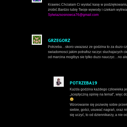
Krawiec.Chciałam Ci wysłać kasę w podziękowaniu z
zrobić.Bardzo lubię Twoje wywody i czekam wytrwa
Sylwiazsosnowca76@gmail.com
GRZEGORZ
Potrzeba…skoro uwazasz ze godzina to za duzo cz
swiadomosci jakim potrafisz raczyc sluchajacych 
od marcina moglbys sie tylko duzo nauczyc…no ale 
POTRZEBA19
Każda godzina każdego człowieka jes
„sceptyczną opinię na temat”, więc d
Wzorowanie się pozwolę sobie przem
siebie, gości, usuwać nagrań, oraz n
się uczyć, to od dziennikarzy, a nie o