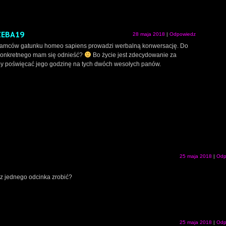
EBA19
28 maja 2018
|
Odpowiedz
amców gatunku homeo sapiens prowadzi werbalną konwersację. Do
konkretnego mam się odnieść?
Bo życie jest zdecydowanie za
 by poświęcać jego godzinę na tych dwóch wesołych panów.
25 maja 2018
|
Odp
 z jednego odcinka zrobić?
25 maja 2018
|
Odp