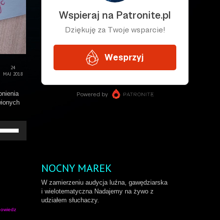
24
MAJ 2018
onienia
wionych
żywaj
rzałek
o
ry/do
łu
NOCNY MAREK
by
większyć
W zamierzeniu audycja luźna, gawędziarska
b
i wielotematyczna Nadajemy na żywo z
niejszyć
udziałem słuchaczy.
ośność.
owiedz