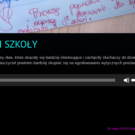
H SZKOŁY
y dwa, które okazały się bardziej interesujące i zachęciły słuchaczy do dzw
auczyciel powinien bardziej skupiać się na egzekwowaniu wytycznych posta
U
st
d
gó
do
a
z
lu
zm
gł
24 maja 2018
|
Odp