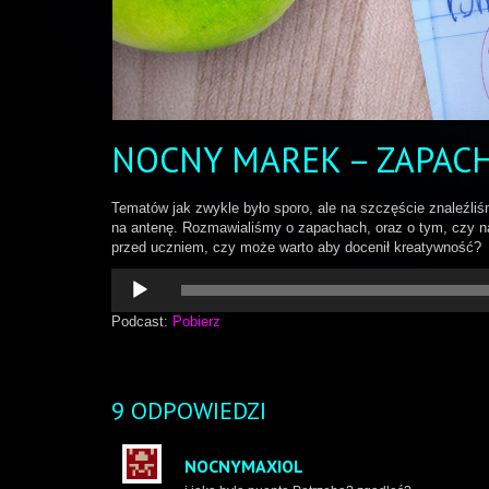
NOCNY MAREK – ZAPAC
Tematów jak zwykle było sporo, ale na szczęście znaleźliśm
na antenę. Rozmawialiśmy o zapachach, oraz o tym, czy n
przed uczniem, czy może warto aby docenił kreatywność?
Odtwarzacz
plików
dźwiękowych
Podcast:
Pobierz
9 ODPOWIEDZI
NOCNYMAXIOL