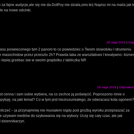
a fajne audycje,ale się nie da.DotPoy nie działa,sms też.Napisz mi na maila jak t
le na nowe odcinki.
28 maja 2018
|
Odp
asu poswieconego tym 2 panom to co powiedziec o Twoim slowotoku I strumeniu
cie masochistow przez przeszlo 2h? Prawda taka ze warsztatowo I kreatywno- bizn
lepiej grzebac siw w swoim grajdolku z tabliczka NR
28 maja 2018
|
Odpowied
t cenna i sam sobie wybiera, na co zechce ją poświęcić. Poproszono mnie o
opytuję, na jaki temat? Co w tym jest niezrozumiałego, że odwracasz kota ogonem?
ilczeć – ja przynajmniej nie musiałem nigdy pod groźbą wyroku przepraszać za
ie używam mediów do szykowania się na wybory. Uczę się cały czas, ale jak
d dziennikarzyn.