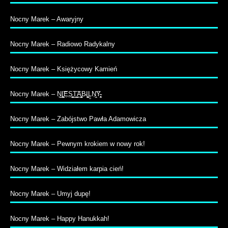
Nocny Marek – Awaryjny
Nocny Marek – Radiowo Radykalny
Nocny Marek – Księżycowy Kamień
Nocny Marek – N̠̲I͚̠̝̭͝E̹̩S̤̺̹̦̮͉͍T̬͇̭͉̖͡A̭͔̳̪̳̟̤B̵I̧̦̫͕̹̰ͅĻ̼N̩̞̤͡Y̴̹̥̜̭͕̱
Nocny Marek – Zabójstwo Pawła Adamowicza
Nocny Marek – Pewnym krokiem w nowy rok!
Nocny Marek – Widziałem karpia cień!
Nocny Marek – Umyj dupę!
Nocny Marek – Happy Hanukkah!