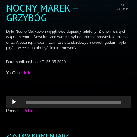
NOCNY MAREK –
26
MAJ 2020
GRZYBÓG
Było Nocno Markowo i wyjątkowo dopisały telefony. Z chwil wartych
wspomnienia – Adwokat zadzwonił i był na antenie prawie taki jak na
chat. A później… Cóż – zamiast standardowych dwóch godzin, było
pięć – więc musiało być fajnie, prawda?
Data publikacji na YT: 25.05.2020
YouTube:
klik
Odtwarzacz
plików
dźwiękowych
Podcast:
Pobierz
ZOSTAW KOMENTARZ