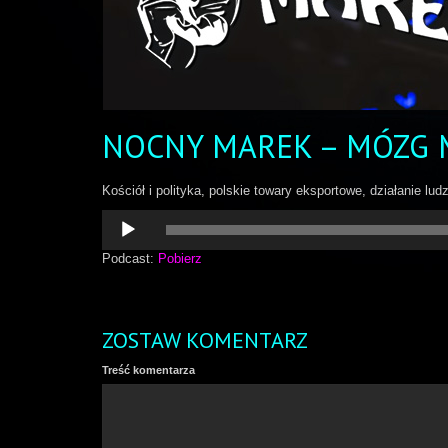
NOCNY MAREK – MÓZG
Kościół i polityka, polskie towary eksportowe, działanie lu
Odtwarzacz
plików
dźwiękowych
Podcast:
Pobierz
ZOSTAW KOMENTARZ
Treść komentarza