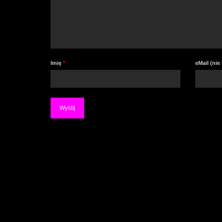
Imię
*
eMail (ni