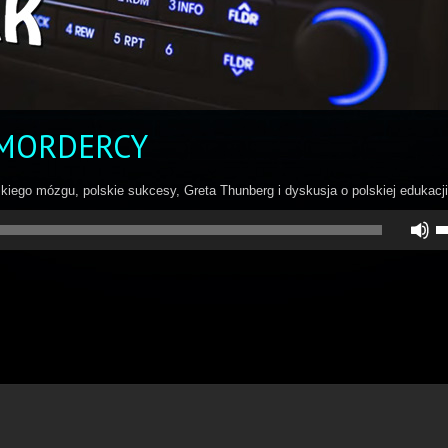
 MORDERCY
dzkiego mózgu, polskie sukcesy, Greta Thunberg i dyskusja o polskiej edukacji
U
st
d
gó
do
a
z
lu
zm
gł