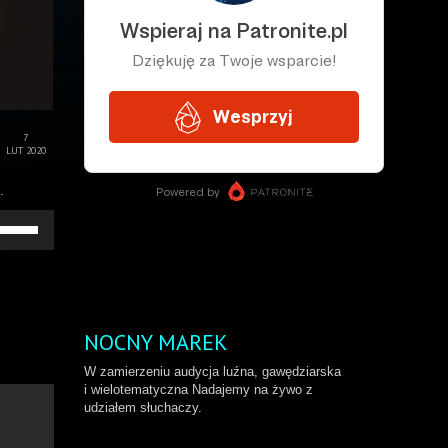
7
LUT 2020
.
żywaj
rzałek
o
ry/do
łu
by
większyć
NOCNY MAREK
b
niejszyć
W zamierzeniu audycja luźna, gawędziarska
ośność.
i wielotematyczna Nadajemy na żywo z
udziałem słuchaczy.