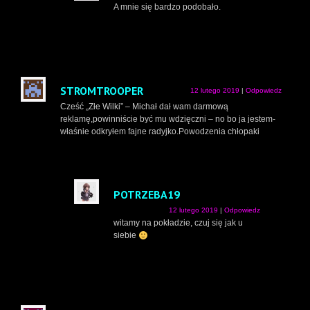
A mnie się bardzo podobało.
STROMTROOPER
12 lutego 2019
|
Odpowiedz
Cześć „Złe Wilki” – Michał dał wam darmową
reklamę,powinniście być mu wdzięczni – no bo ja jestem-
właśnie odkryłem fajne radyjko.Powodzenia chłopaki
POTRZEBA19
12 lutego 2019
|
Odpowiedz
witamy na pokładzie, czuj się jak u
siebie