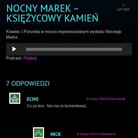
NOCNY MAREK –
7
LUT 2019
KSIĘŻYCOWY KAMIEŃ
Krawiec i Potrzeba w mocno improwizowanym wydaniu Nocnego
Marka.
Odtwarzacz
plików
dźwiękowych
Podcast:
Pobierz
7 ODPOWIEDZI
ECHO
8 lutego 2019
|
Odpowiedz
Co za dno.. Nie ma co komentować..
NICK
9 lutego 2019
|
Odpowiedz