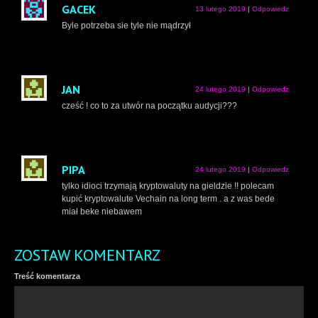
GACEK
13 lutego 2019
|
Odpowiedz
Byle potrzeba sie tyle nie mądrzył
JAN
24 lutego 2019
|
Odpowiedz
cześć ! co to za utwór na początku audycji???
PIPA
24 lutego 2019
|
Odpowiedz
tylko idioci trzymają kryptowaluty na gieldzie !! polecam
kupić kryptowalute Vechain na long term . a z was bede
miał beke niebawem
ZOSTAW KOMENTARZ
Treść komentarza