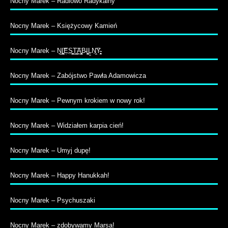
Nocny Marek – Radiowo Radykalny
Nocny Marek – Księżycowy Kamień
Nocny Marek – N̠̲I͚̠̝̭͝E̹̩S̤̺̹̦̮͉͍T̬͇̭͉̖͡A̭͔̳̪̳̟̤B̵I̧̦̫͕̹̰ͅĻ̼N̩̞̤͡Y̴̹̥̜̭͕̱
Nocny Marek – Zabójstwo Pawła Adamowicza
Nocny Marek – Pewnym krokiem w nowy rok!
Nocny Marek – Widziałem karpia cień!
Nocny Marek – Umyj dupę!
Nocny Marek – Happy Hanukkah!
Nocny Marek – Psychuszaki
Nocny Marek – zdobywamy Marsa!