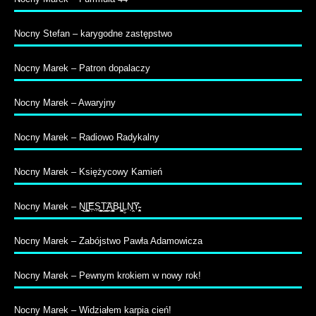
Nocny Stefan – karygodne zastępstwo
Nocny Marek – Patron dopalaczy
Nocny Marek – Awaryjny
Nocny Marek – Radiowo Radykalny
Nocny Marek – Księżycowy Kamień
Nocny Marek – N̠̲I͚̠̝̭͝E̹̩S̤̺̹̦̮͉͍T̬͇̭͉̖͡A̭͔̳̪̳̟̤B̵I̧̦̫͕̹̰ͅĻ̼N̩̞̤͡Y̴̹̥̜̭͕̱
Nocny Marek – Zabójstwo Pawła Adamowicza
Nocny Marek – Pewnym krokiem w nowy rok!
Nocny Marek – Widziałem karpia cień!