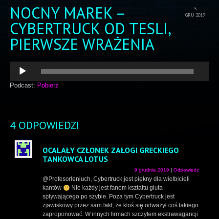
NOCNY MAREK –
5
GRU 2019
CYBERTRUCK OD TESLI,
PIERWSZE WRAŻENIA
Odtwarzacz
plików
dźwiękowych
Podcast:
Pobierz
4 ODPOWIEDZI
OCALAŁY CZŁONEK ZAŁOGI GRECKIEGO
TANKOWCA LOTUS
9 grudnia 2019
|
Odpowiedz
@Profesorleniuch, Cybertruck jest piękny dla wielbicieli
kantów
Nie każdy jest fanem kształtu gluta
spływającego po szybie. Poza tym Cybertruck jest
zjawiskowy przez sam fakt, że ktoś się odważył coś takiego
zaproponować. W innych firmach szczytem ekstrawagancji