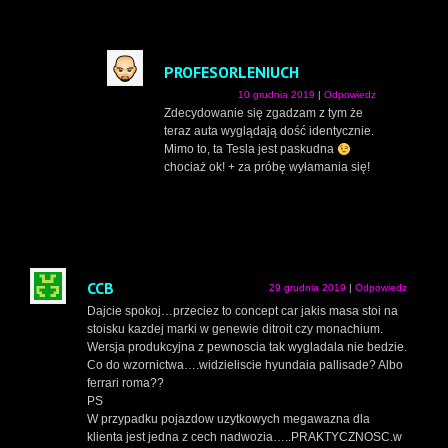
PROFESORLENIUCH
10 grudnia 2019
|
Odpowiedz
Zdecydowanie się zgadzam z tym że
teraz auta wyglądają dość identycznie.
Mimo to, ta Tesla jest paskudna
chociaż ok! + za próbę wyłamania się!
CCB
29 grudnia 2019
|
Odpowiedz
Dajcie spokoj…przeciez to concept car jakis masa stoi na
stoisku kazdej marki w genewie ditroit czy monachium.
Wersja produkcyjna z pewnoscia tak wygladala nie bedzie.
Co do wzornictwa….widzieliscie hyundaia pallisade? Albo
ferrari roma??
PS
W przypadku pojazdow uzytkowych megawazna dla
klienta jest jedna z cech nadwozia…..PRAKTYCZNOSC.w