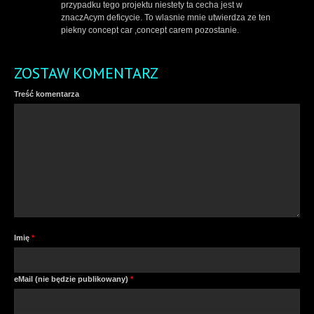
przypadku tego projektu niestety ta cecha jest w
znaczAcym deficycie. To wlasnie mnie utwierdza ze ten
piekny concept car ,concept carem pozostanie.
ZOSTAW KOMENTARZ
Treść komentarza
Imię
*
eMail (nie będzie publikowany)
*