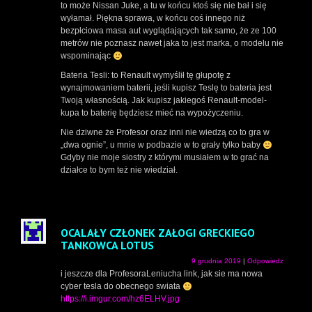
to może Nissan Juke, a tu w końcu ktoś się nie bał i się
wyłamał. Piękna sprawa, w końcu coś innego niż
bezpłciowa masa aut wyglądających tak samo, że ze 100
metrów nie poznasz nawet jaka to jest marka, o modelu nie
wspominając
Bateria Tesli: to Renault wymyślił tę głupotę z
wynajmowaniem baterii, jeśli kupisz Teslę to bateria jest
Twoją własnością. Jak kupisz jakiegoś Renault-model-
kupa to baterię będziesz mieć na wypożyczeniu.
Nie dziwne że Profesor oraz inni nie wiedzą co to gra w
„dwa ognie”, u mnie w podbazie w to grały tylko baby
Gdyby nie moje siostry z którymi musiałem w to grać na
działce to bym też nie wiedział.
OCALAŁY CZŁONEK ZAŁOGI GRECKIEGO
TANKOWCA LOTUS
9 grudnia 2019
|
Odpowiedz
i jeszcze dla ProfesoraLeniucha link, jak sie ma nowa
cyber tesla do obecnego swiata
https://i.imgur.com/hz6ELHV.jpg