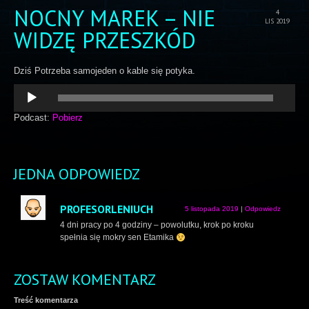
NOCNY MAREK – NIE
4
LIS 2019
WIDZĘ PRZESZKÓD
Dziś Potrzeba samojeden o kable się potyka.
Odtwarzacz
plików
dźwiękowych
Podcast:
Pobierz
JEDNA ODPOWIEDZ
PROFESORLENIUCH
5 listopada 2019
|
Odpowiedz
4 dni pracy po 4 godziny – powolutku, krok po kroku
spełnia się mokry sen Etamika
ZOSTAW KOMENTARZ
Treść komentarza