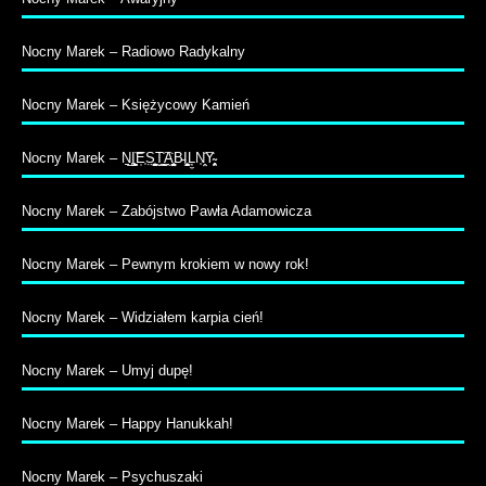
Nocny Marek – Radiowo Radykalny
Nocny Marek – Księżycowy Kamień
Nocny Marek – N̠̲I͚̠̝̭͝E̹̩S̤̺̹̦̮͉͍T̬͇̭͉̖͡A̭͔̳̪̳̟̤B̵I̧̦̫͕̹̰ͅĻ̼N̩̞̤͡Y̴̹̥̜̭͕̱
Nocny Marek – Zabójstwo Pawła Adamowicza
Nocny Marek – Pewnym krokiem w nowy rok!
Nocny Marek – Widziałem karpia cień!
Nocny Marek – Umyj dupę!
Nocny Marek – Happy Hanukkah!
Nocny Marek – Psychuszaki