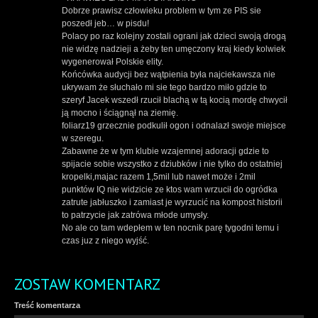
Dobrze prawisz człowieku problem w tym ze PIS sie
poszedł jeb… w pisdu!
Polacy po raz kolejny zostali ograni jak dzieci swoją drogą
nie widzę nadzieji a żeby ten umęczony kraj kiedy kolwiek
wygenerował Polskie elity.
Końcówka audycji bez wątpienia była najciekawsza nie
ukrywam że słuchało mi sie tego bardzo miło gdzie to
szeryf Jacek wszedł rzucił blachą w tą kocią mordę chwycił
ją mocno i ściągnął na ziemię.
foliarz19 grzecznie podkulił ogon i odnalazł swoje miejsce
w szeregu.
Zabawne że w tym klubie wzajemnej adoracji gdzie to
spijacie sobie wszystko z dziubków i nie tylko do ostatniej
kropelki,majac razem 1,5mil lub nawet może i 2mil
punktów IQ nie widzicie ze ktos wam wrzucił do ogródka
zatrute jabłuszko i zamiast je wyrzucić na kompost historii
to patrzycie jak zatrówa młode umysły.
No ale co tam wdepłem w ten nocnik parę tygodni temu i
czas juz z niego wyjść.
ZOSTAW KOMENTARZ
Treść komentarza