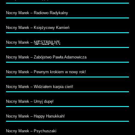
Nocny Marek – Radiowo Radykalny
Nocny Marek – Księżycowy Kamień
Nocny Marek – N̠̲I͚̠̝̭͝E̹̩S̤̺̹̦̮͉͍T̬͇̭͉̖͡A̭͔̳̪̳̟̤B̵I̧̦̫͕̹̰ͅĻ̼N̩̞̤͡Y̴̹̥̜̭͕̱
Nocny Marek – Zabójstwo Pawła Adamowicza
Nocny Marek – Pewnym krokiem w nowy rok!
Nocny Marek – Widziałem karpia cień!
Nocny Marek – Umyj dupę!
Nocny Marek – Happy Hanukkah!
Nocny Marek – Psychuszaki