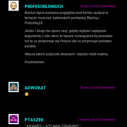
PROFESORLENIUCH
25 lipca 2018
|
Odpowiedz
Bardzo fajna wymiana poglądów pod koniec audycji w
temacie roszczeń żydowskich pomiędzy Blachą i
Potrzebą19.
Jeden i drugi ma sporo racji, gdyby wybrać najlepsze
argumenty z obu stron to lepsze rozwiązania by powstało
niż to co proponuje się Polsce lub co proponuje państwo
polskie.
Więcej takich potyczek słownych i będzie miód malina.
Pozdrawiam.
ADWOKAT
25 lipca 2018
|
Odpowiedz
PTASZEK
2 sierpnia 2018
|
Odpowiedz
” KRAWIEC LAST MAN STANDING ”