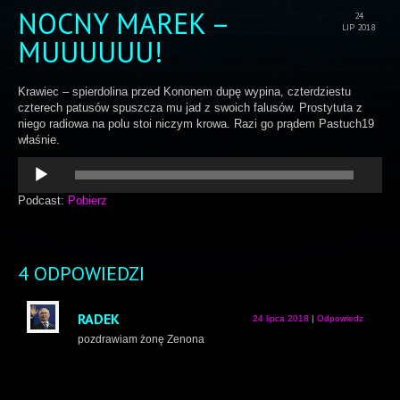
NOCNY MAREK –
24
LIP 2018
MUUUUUU!
Krawiec – spierdolina przed Kononem dupę wypina, czterdziestu
czterech patusów spuszcza mu jad z swoich falusów. Prostytuta z
niego radiowa na polu stoi niczym krowa. Razi go prądem Pastuch19
właśnie.
Odtwarzacz
plików
dźwiękowych
Podcast:
Pobierz
4 ODPOWIEDZI
RADEK
24 lipca 2018
|
Odpowiedz
pozdrawiam żonę Zenona