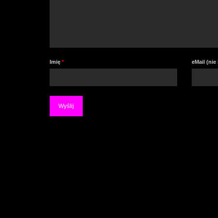
Imię
*
eMail (ni