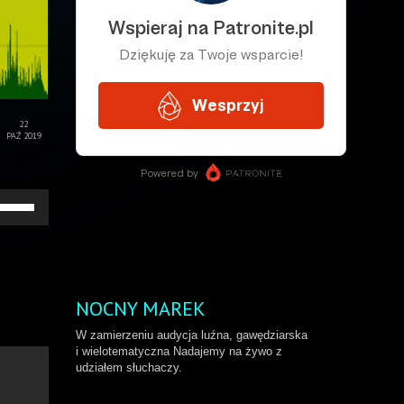
22
PAŹ 2019
żywaj
rzałek
o
ry/do
łu
by
większyć
NOCNY MAREK
b
niejszyć
W zamierzeniu audycja luźna, gawędziarska
ośność.
i wielotematyczna Nadajemy na żywo z
udziałem słuchaczy.