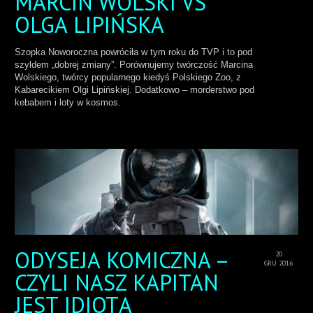
MARCIN WOLSKI VS
OLGA LIPIŃSKA
Szopka Noworoczna powróciła w tym roku do TVP i to pod
szyldem „dobrej zmiany”. Porównujemy twórczość Marcina
Wolskiego, twórcy popularnego kiedyś Polskiego Zoo, z
Kabarecikiem Olgi Lipińskiej. Dodatkowo – morderstwo pod
kebabem i loty w kosmos.
ODYSEJA KOMICZNA –
20
GRU 2016
CZYLI NASZ KAPITAN
JEST IDIOTĄ