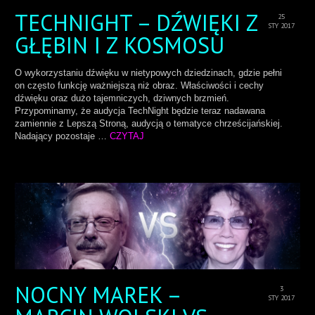
TECHNIGHT – DŹWIĘKI Z
25
STY 2017
GŁĘBIN I Z KOSMOSU
O wykorzystaniu dźwięku w nietypowych dziedzinach, gdzie pełni
on często funkcję ważniejszą niż obraz. Właściwości i cechy
dźwięku oraz dużo tajemniczych, dziwnych brzmień.
Przypominamy, że audycja TechNight będzie teraz nadawana
zamiennie z Lepszą Stroną, audycją o tematyce chrześcijańskiej.
Nadający pozostaje …
CZYTAJ
NOCNY MAREK –
3
STY 2017