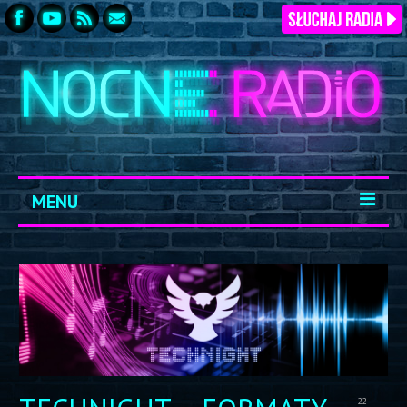
MENU
START
ARCHIWUM
KONTAKT
LOGOWANIE
22