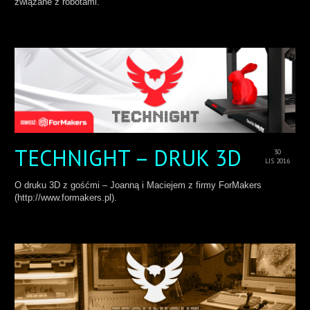
związane z robotami.
TECHNIGHT – DRUK 3D
30
LIS 2016
O druku 3D z gośćmi – Joanną i Maciejem z firmy ForMakers
(http://www.formakers.pl).