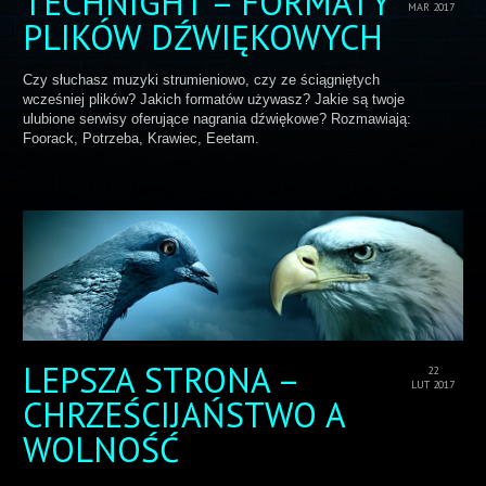
TECHNIGHT – FORMATY
MAR 2017
PLIKÓW DŹWIĘKOWYCH
Czy słuchasz muzyki strumieniowo, czy ze ściągniętych
wcześniej plików? Jakich formatów używasz? Jakie są twoje
ulubione serwisy oferujące nagrania dźwiękowe? Rozmawiają:
Foorack, Potrzeba, Krawiec, Eeetam.
LEPSZA STRONA –
22
LUT 2017
CHRZEŚCIJAŃSTWO A
WOLNOŚĆ