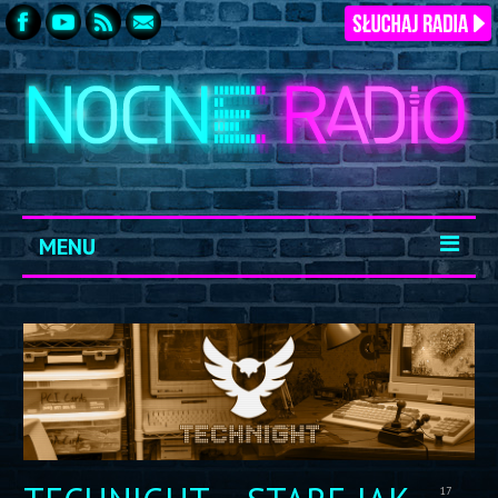
MENU
START
ARCHIWUM
KONTAKT
LOGOWANIE
17