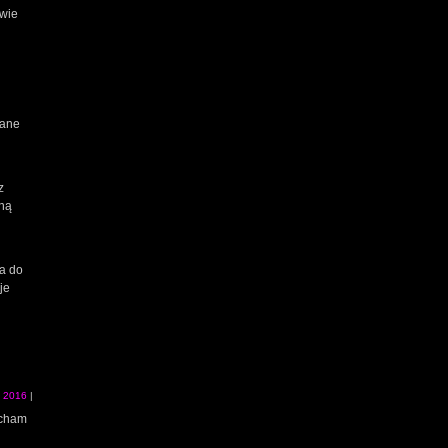
iwie
wane
z
lną
i
a do
je
a 2016
|
ucham