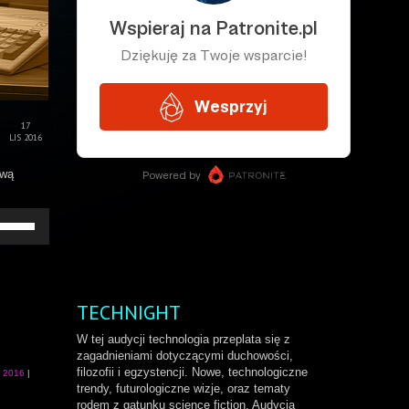
17
LIS 2016
awą
żywaj
rzałek
o
ry/do
łu
by
TECHNIGHT
większyć
b
W tej audycji technologia przeplata się z
niejszyć
zagadnieniami dotyczącymi duchowości,
ośność.
filozofii i egzystencji. Nowe, technologiczne
a 2016
|
trendy, futurologiczne wizje, oraz tematy
rodem z gatunku science fiction. Audycja