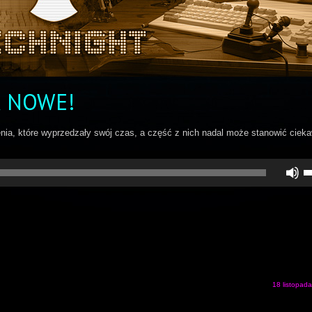
K NOWE!
nia, które wyprzedzały swój czas, a część z nich nadal może stanowić ciek
U
st
d
gó
do
a
z
lu
zm
gł
18 listopad