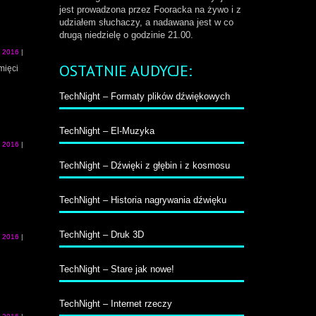
jest prowadzona przez Fooracka na żywo i z
udziałem słuchaczy, a nadawana jest w co
drugą niedzielę o godzinie 21.00.
a 2016
|
OSTATNIE AUDYCJE:
mięci
TechNight – Formaty plików dźwiękowych
TechNight – El-Muzyka
a 2016
|
TechNight – Dźwięki z głębin i z kosmosu
TechNight – Historia nagrywania dźwięku
TechNight – Druk 3D
a 2016
|
TechNight – Stare jak nowe!
TechNight – Internet rzeczy