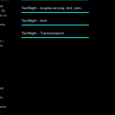
a 2016
|
 do
TechNight – książka wczoraj, dziś, jutro…
e 3G.
gu co
TechNight – broń
nie,
TechNight – Transhumanizm
c i
em
zed
Hz.
etama
DS…