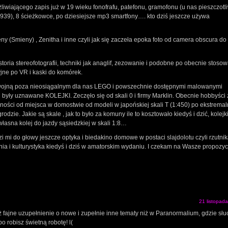
iwiającego zapis już w 19 wieku fonofrafu, patefonu, gramofonu (u nas pieszczotl
9), 8 ścieżkowce, po dziesiejsze mp3 smartfony…. kto dziś jeszcze używa
ny (Smieny) , Zenitha i inne czyli jak się zaczeła epoka foto od camera obscura do
storia stereofotografii, techniki jak anaglif, zezowanie i podobne po obecnie stoso
yjne po VR i kaski do komórek.
zed wojną poza nieosiągalnym dla nas LEGO i powszechnie dostępnymi malowanymi
 były uznawane KOLEJKI. Zeczęło się od skali 0 i firmy Marklin. Obecnie hobbyści 
ości od miejsca w domostwie od modeli w japońskiej skali T (1:450) po ekstrema
zie. Jakie są skale , jak to było za komuny ile to kosztowało kiedyś i dzić, kolejk
asna kolej do jazdy sąsiedzkiej w skali 1:8…
o głowy jeszcze optyka i biedakino domowe w postaci slajdolotu czyli rzutnik
ownia i kulturystyka kiedyś i dziś w amatorskim wydaniu. I czekam na Wasze propozyc
21 listopad
 fajne uzupełnienie o nowe i zupełnie inne tematy niż w Paranormalium, gdzie sł
o robisz świetną robotę! l(