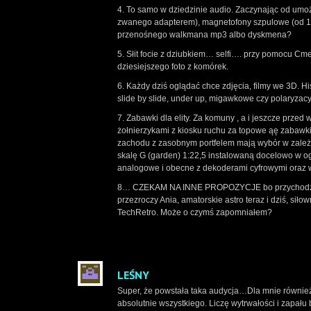
4. To samo w dziedzinie audio. Zaczynając od umożl
zwanego adapterem), magnetofony szpulowe (od 193
przenośnego walkmana mp3 albo dyskmena?
5. Słit focie z dziubkiem… selfi…. przy pomocu Cme
dziesiejszego foto z komórek.
6. Każdy dziś oglądać chce zdjęcia, filmy we 3D. Hi
slide by slide, under up, migawkowe czy polaryzac
7. Zabawki dla elity. Za komuny , a i jeszcze pr
żołnierzykami z kiosku ruchu za topowe ąę zabawki
zachodu z zasobnym portfelem mają wybór w zależn
skalę G (garden) 1:22,5 instalowaną docelowo w ogrod
analogowe i obecne z dekoderami cyfrowymi oraz wł
8… CZEKAM NA INNE PROPOZYCJE bo przychodzi mi d
przezroczy Ania, amatorskie astro teraz i dziś, sił
TechRetro. Może o czymś zapomniałem?
LEŚNY
Super, że powstała taka audycja…Dla mnie również
absolutnie wszystkiego. Liczę wytrwałości i zapału b