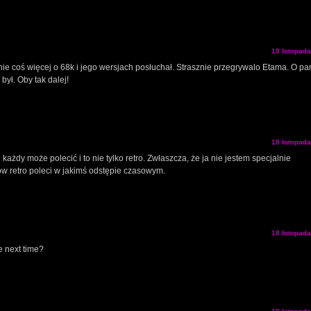
18 listopad
nie coś więcej o 68k i jego wersjach posłuchał. Strasznie przegrywalo Etama. O pa
był. Oby tak dalej!
18 listopad
ażdy może polecić i to nie tylko retro. Zwłaszcza, że ja nie jestem specjalnie
tów retro poleci w jakimś odstępie czasowym.
18 listopad
 next time?