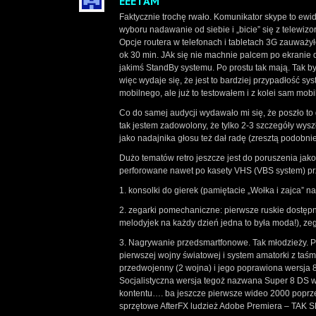
EEETAM
Faktycznie trochę rwało. Komunikator skype to ewi
wyboru nadawanie od siebie i „bicie” się z telewiz
Opcje routera w telefonach i tabletach 3G zauważył
ok 30 min. JAk się nie machnie palcem po ekranie d
jakimś StandBy systemu. Po prostu tak mają. Tak 
więc wydaje się, że jest to bardziej przypadłość s
mobilnego, ale już to testowałem i z kolei sam mobi
Co do samej audycji wydawało mi się, że poszło to g
tak jestem zadowolony, że tylko 2-3 szczegóły wy
jako nadajnika głosu też dał radę (zresztą podobn
Dużo tematów retro jeszcze jest do poruszenia jako
perforowane nawet po kasety VHS (VBS system) prz
1. konsolki do gierek (pamiętacie „Wołka i zajca” na
2. zegarki pomechaniczne: pierwsze ruskie dostęp
melodyjek na każdy dzień jedna to była moda!), zeg
3. Nagrywanie przedsmartfonowe. Tak młodzieży. P
pierwszej wojny światowej i system amatorki z taśm
przedwojenny (2 wojna) i jego poprawiona wersja 8m
Socjalistyczna wersja tegoż nazwana Super 8 DS w
kontentu…. ba jeszcze pierwsze wideo 2000 poprz
sprzętowe AfterFX ludzież Adobe Premiera – TAK SP