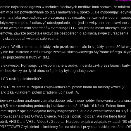
19 listopad
dentnie najsłabsze ogniwo w technice sieciowych mediów. Inna sprawa, że miałem
orem w tle lub powędrowanie do taty i nadawanie w spokoju, ale dysponując jedyni
em mają taka przypadłość, że przycinają sieć niezależnie, czy jest w dobrym zasię
otykowym to potrafi odłaczyć udostępnianie i nie jest to związane ani ustawiane z
było na wersjach mini smartfonów Samsunga i LG i tak jest na moim obecnym MyPho
ystemowa. Zawsze pozostaje łączyć się bezpośrednio aplikacją skype z urządzenia
lny skype potrafi wycinać całe zdania.
orzej. W kilku momentach faktycznie przekręciłem, ale to są fakty sprzed 30 lat wię
szły nie tak. Mikrofon z defultowego zestawu słuchawkowego MyPhone którego użył
ie jak poprzednio u Kuby w RM.)
 ciekawostki. Pomijając już wspomniane w audycji nośniki czyli przez taśmy i karty
echodziwszy po dyski obecne fajnie by był pogadać jeszcze:
 LCD ruskiej eliektroniki)?
ne w PL w latach 70 zegarki z wyświetlaczem, potem moda na melodyjkowce (7
arki z kalkulatorem, potem z radiem lub nawet TV.
ierwszy system analogowy amatorskiego rodzinnego hobby filmowania to lata spr
ą 9,5 mm z centralną perforacją i kaltkowaniem 8, 12 lub 16 kl/sek. Potem 8mm
m super z opcją doklejania taśmy magnetycznej audio o częstotliwości łał 8 tyś. 
prowadzana przez ORWO, Cwiece, Meopte i polski Fotopan. Ale nie będę tracił
ednik VHS Cam, VHSc, Video8 / Super…. Na deserek jak wyglądało w latach ’80 
RZĘTOWE! Czyli kleimi i skrobiemy film na stoliku i przycinarce/sklejarce 8mm 