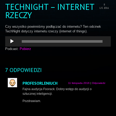
TECHNIGHT – INTERNET
8
LIS 2016
RZECZY
Czy wszystko powinniśmy podłączać do internetu? Ten odcinek
TechNight dotyczy internetu rzeczy (internet of things).
Odtwarzacz
plików
dźwiękowych
Podcast:
Pobierz
7 ODPOWIEDZI
PROFESORLENIUCH
11 listopada 2016
|
Odpowiedz
Fajna audycja Foorack. Dobry wstęp do audycji o
sztucznej inteligencji.
Pozdrawiam.