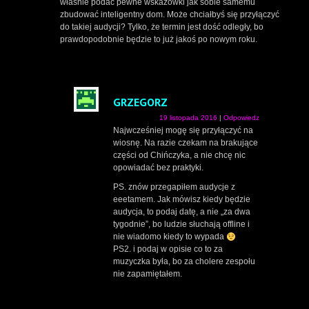
właśnie podać pewne wskazówki jak sobie samemu
zbudować inteligentny dom. Może chciałbyś się przyłączyć
do takiej audycji? Tylko, że termin jest dość odległy, bo
prawdopodobnie będzie to już jakoś po nowym roku.
GRZEGORZ
19 listopada 2016
|
Odpowiedz
Najwcześniej mogę się przyłączyć na
wiosnę. Na razie czekam na brakujące
części od Chińczyka, a nie chcę nic
opowiadać bez praktyki.
PS. znów przegapiłem audycje z
eeetamem. Jak mówisz kiedy będzie
audycja, to podaj datę, a nie „za dwa
tygodnie”, bo ludzie słuchają offline i
nie wiadomo kiedy to wypada
PS2. i podaj w opisie co to za
muzyczka była, bo za cholere zespołu
nie zapamiętałem.