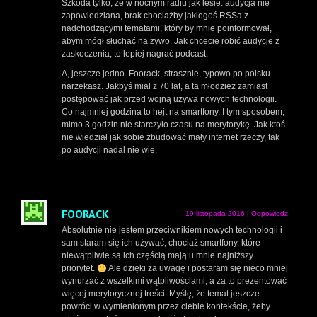
Szkoda tylko, że w nocnym radiu jak lesie: audycja nie
zapowiedziana, brak chociażby jakiegoś RSSa z
nadchodzącymi tematami, który by mnie poinformował,
abym mógł słuchać na żywo. Jak chcecie robić audycje z
zaskoczenia, to lepiej nagrać podcast.
A, jeszcze jedno. Foorack, strasznie, typowo po polsku
narzekasz. Jakbyś miał z 70 lat, a ta młodzież zamiast
postępować jak przed wojną używa nowych technologii.
Co najmniej godzina to hejt na smartfony. I tym sposobem,
mimo 3 godzin nie starczyło czasu na merytorykę. Jak ktoś
nie wiedział jak sobie zbudować mały internet rzeczy, tak
po audycji nadal nie wie.
FOORACK
19 listopada 2016
|
Odpowiedz
Absolutnie nie jestem przeciwnikiem nowych technologii i
sam staram się ich używać, chociaż smartfony, które
niewątpliwie są ich częścią mają u mnie najniższy
priorytet.
Ale dzięki za uwagę i postaram się nieco mniej
wynurzać z wszelkimi wątpliwościami, a za to prezentować
więcej merytorycznej treści. Myślę, że temat jeszcze
powróci w wymienionym przez ciebie kontekście, żeby