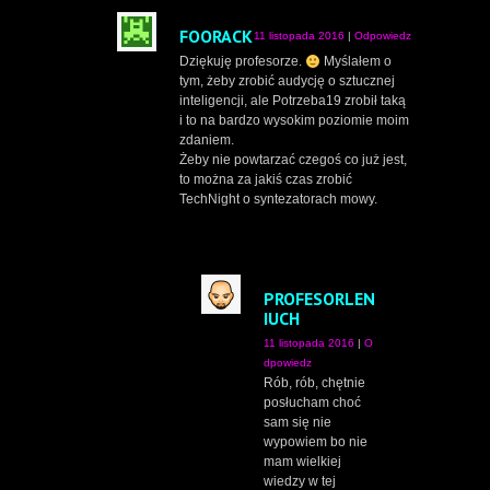
FOORACK
11 listopada 2016
|
Odpowiedz
Dziękuję profesorze.
Myślałem o
tym, żeby zrobić audycję o sztucznej
inteligencji, ale Potrzeba19 zrobił taką
i to na bardzo wysokim poziomie moim
zdaniem.
Żeby nie powtarzać czegoś co już jest,
to można za jakiś czas zrobić
TechNight o syntezatorach mowy.
PROFESORLEN
IUCH
11 listopada 2016
|
O
dpowiedz
Rób, rób, chętnie
posłucham choć
sam się nie
wypowiem bo nie
mam wielkiej
wiedzy w tej