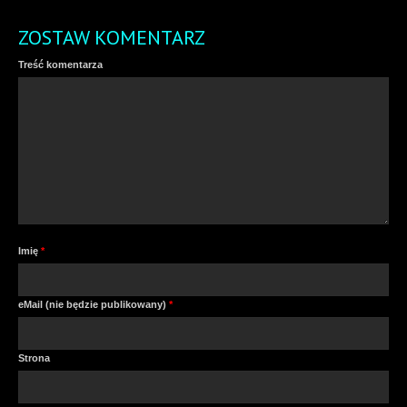
ZOSTAW KOMENTARZ
Treść komentarza
Imię
*
eMail (nie będzie publikowany)
*
Strona