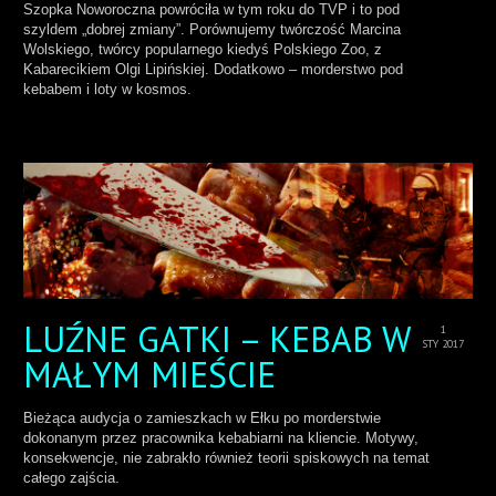
Szopka Noworoczna powróciła w tym roku do TVP i to pod
szyldem „dobrej zmiany”. Porównujemy twórczość Marcina
Wolskiego, twórcy popularnego kiedyś Polskiego Zoo, z
Kabarecikiem Olgi Lipińskiej. Dodatkowo – morderstwo pod
kebabem i loty w kosmos.
LUŹNE GATKI – KEBAB W
1
STY 2017
MAŁYM MIEŚCIE
Bieżąca audycja o zamieszkach w Ełku po morderstwie
dokonanym przez pracownika kebabiarni na kliencie. Motywy,
konsekwencje, nie zabrakło również teorii spiskowych na temat
całego zajścia.