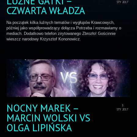
LUŹNE GATKI –
STY 2017
CZWARTA WŁADZA
Na początek kilka luźnych tematów i wygłupów Krawcowych,
później jako współprowadzący dołącza Potrzeba i rozmawiamy o
mediach. Dodatkowo telefon zirytowanego Zbrozło! Gościnnie
wieszcz narodowy Krzysztof Kononowicz.
NOCNY MAREK –
3
STY 2017
MARCIN WOLSKI VS
OLGA LIPIŃSKA