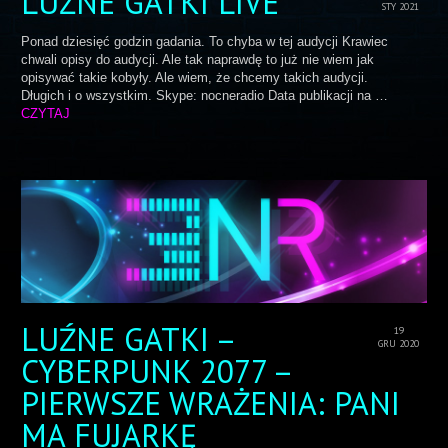
LUŹNE GATKI LIVE
STY 2021
Ponad dziesięć godzin gadania. To chyba w tej audycji Krawiec
chwali opisy do audycji. Ale tak naprawdę to już nie wiem jak
opisywać takie kobyły. Ale wiem, że chcemy takich audycji.
Długich i o wszystkim. Skype: nocneradio Data publikacji na …
CZYTAJ
LUŹNE GATKI –
19
GRU 2020
CYBERPUNK 2077 –
PIERWSZE WRAŻENIA: PANI
MA FUJARKĘ