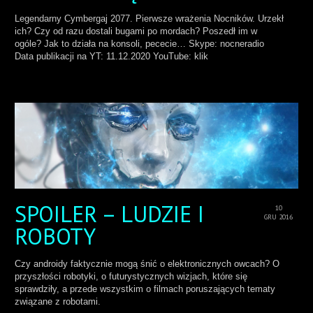
Legendarny Cymbergaj 2077. Pierwsze wrażenia Nocników. Urzekł
ich? Czy od razu dostali bugami po mordach? Poszedł im w
ogóle? Jak to działa na konsoli, pececie… Skype: nocneradio
Data publikacji na YT: 11.12.2020 YouTube: klik
SPOILER – LUDZIE I
10
GRU 2016
ROBOTY
Czy androidy faktycznie mogą śnić o elektronicznych owcach? O
przyszłości robotyki, o futurystycznych wizjach, które się
sprawdziły, a przede wszystkim o filmach poruszających tematy
związane z robotami.