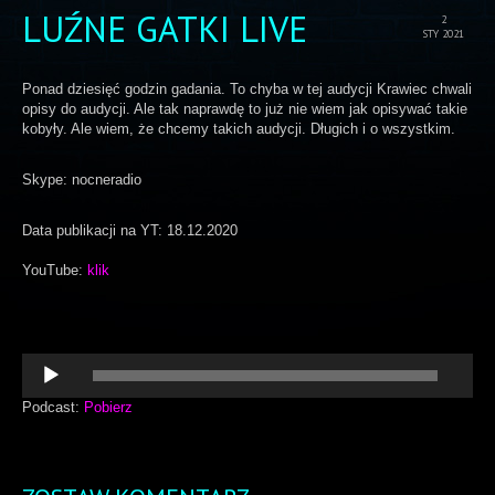
LUŹNE GATKI LIVE
2
STY 2021
Ponad dziesięć godzin gadania. To chyba w tej audycji Krawiec chwali
opisy do audycji. Ale tak naprawdę to już nie wiem jak opisywać takie
kobyły. Ale wiem, że chcemy takich audycji. Długich i o wszystkim.
Skype: nocneradio
Data publikacji na YT: 18.12.2020
YouTube:
klik
Odtwarzacz
plików
dźwiękowych
Podcast:
Pobierz