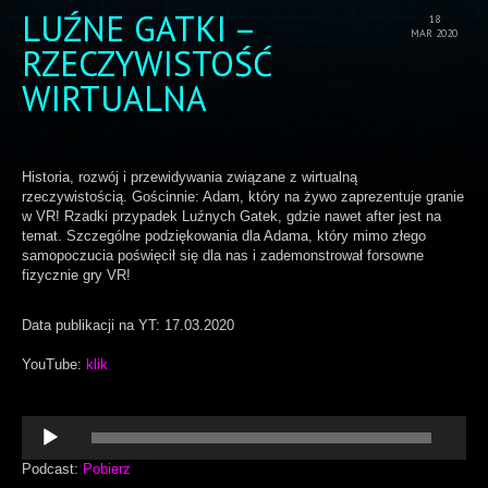
LUŹNE GATKI –
18
MAR 2020
RZECZYWISTOŚĆ
WIRTUALNA
Historia, rozwój i przewidywania związane z wirtualną
rzeczywistością. Gościnnie: Adam, który na żywo zaprezentuje granie
w VR! Rzadki przypadek Luźnych Gatek, gdzie nawet after jest na
temat. Szczególne podziękowania dla Adama, który mimo złego
samopoczucia poświęcił się dla nas i zademonstrował forsowne
fizycznie gry VR!
Data publikacji na YT: 17.03.2020
YouTube:
klik
Odtwarzacz
plików
dźwiękowych
Podcast:
Pobierz