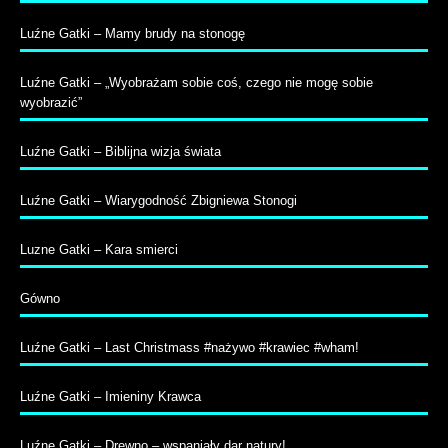
Luźne Gatki – Mamy brudy na stonogę
Luźne Gatki – „Wyobrażam sobie coś, czego nie mogę sobie
wyobrazić”
Luźne Gatki – Biblijna wizja świata
Luźne Gatki – Wiarygodność Zbigniewa Stonogi
Luzne Gatki – Kara smierci
Gówno
Luźne Gatki – Last Christmass #nażywo #krawiec #wham!
Luźne Gatki – Imieniny Krawca
Luźne Gatki – Drewno – wspaniały dar natury!