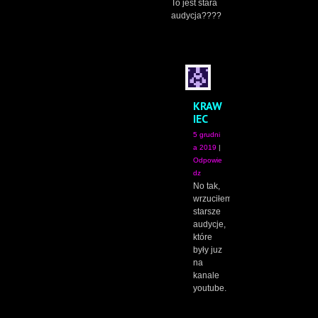
To jest stara
audycja????
KRAW
IEC
5 grudni
a 2019
|
Odpowie
dz
No tak,
wrzuciłem
starsze
audycje,
które
były juz
na
kanale
youtube.