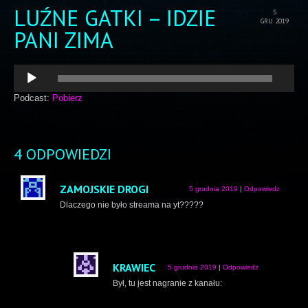
LUŹNE GATKI – IDZIE
5
GRU 2019
PANI ZIMA
Odtwarzacz
plików
dźwiękowych
Podcast:
Pobierz
4 ODPOWIEDZI
ZAMOJSKIE DROGI
5 grudnia 2019
|
Odpowiedz
Dlaczego nie było streama na yt?????
KRAWIEC
5 grudnia 2019
|
Odpowiedz
Był, tu jest nagranie z kanału: