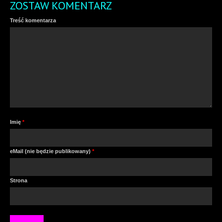
ZOSTAW KOMENTARZ
Treść komentarza
Imię
*
eMail (nie będzie publikowany)
*
Strona