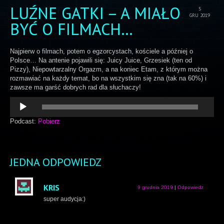
LUŹNE GATKI – A MIAŁO
5
GRU 2019
BYĆ O FILMACH…
Najpierw o filmach, potem o egzorcystach, kościele a później o
Polsce… Na antenie pojawili się: Juicy Juice, Grzesiek (ten od
Pizzy), Niepowtarzalny Orgazm, a na koniec Etam, z którym można
rozmawiać na każdy temat, bo na wszystkim się zna (tak na 60%) i
zawsze ma garść dobrych rad dla słuchaczy!
Odtwarzacz
plików
dźwiękowych
Podcast:
Pobierz
JEDNA ODPOWIEDZ
KRIS
9 grudnia 2019
|
Odpowiedz
super audycja:)