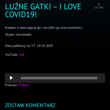
LUŹNE GATKI – I LOVE
10
LIS 2020
COVID19!
Krawiec o otaczającej go i nie tylko go rzeczywistości…
Skype: nocneradio
Data publikacji na YT: 19.10.2020
YouTube:
klik
Odtwarzacz
plików
dźwiękowych
Podcast:
Pobierz
ZOSTAW KOMENTARZ