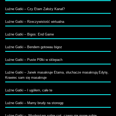
Luźne Gatki – Czy Etam Założy Kanał?
Luźne Gatki – Rzeczywistość wirtualna
Luźne Gatki – Bigos: End Game
Luźne Gatki – Bendem gotowau bigoz
Luźne Gatki – Puste P0lki w sklepach
Luźne Gatki – Janek masakruje Etama, słuchacze masakrują Edytę,
Krawiec sam się masakruje
Luźne Gatki – I ugółem, całe te
Luźne Gatki – Mamy brudy na stonogę
Luźne Gatki – „Wyobrażam sobie coś, czego nie mogę sobie