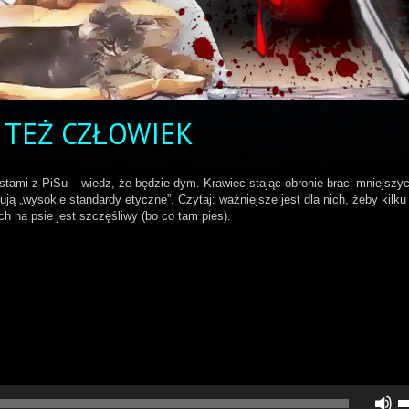
 TEŻ CZŁOWIEK
istami z PiSu – wiedz, że będzie dym. Krawiec stając obronie braci mniejszy
ją „wysokie standardy etyczne”. Czytaj: ważniejsze jest dla nich, żeby kilku
ch na psie jest szczęśliwy (bo co tam pies).
U
st