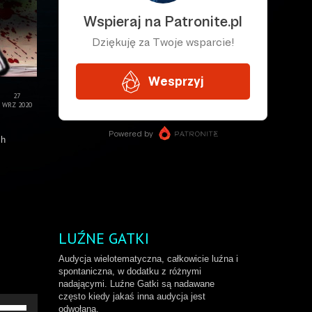
27
WRZ 2020
ch
LUŹNE GATKI
Audycja wielotematyczna, całkowicie luźna i
spontaniczna, w dodatku z różnymi
nadającymi. Luźne Gatki są nadawane
często kiedy jakaś inna audycja jest
żywaj
odwołana.
rzałek