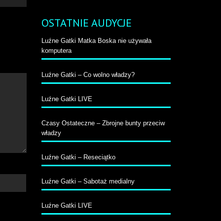
o
ry/do
OSTATNIE AUDYCJE
łu
by
Luźne Gatki Matka Boska nie używała
większyć
komputera
b
niejszyć
ośność.
Luźne Gatki – Co wolno władzy?
Luźne Gatki LIVE
Czasy Ostateczne – Zbrojne bunty przeciw
władzy
Luźne Gatki – Reseciątko
Luźne Gatki – Sabotaż medialny
Luźne Gatki LIVE