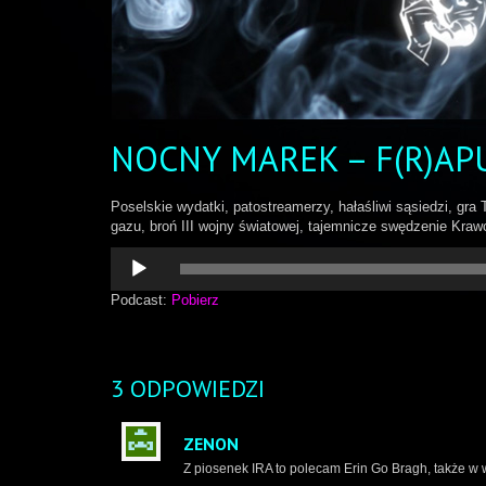
NOCNY MAREK – F(R)AP
Poselskie wydatki, patostreamerzy, hałaśliwi sąsiedzi, gra
gazu, broń III wojny światowej, tajemnicze swędzenie Kraw
Odtwarzacz
plików
dźwiękowych
Podcast:
Pobierz
3 ODPOWIEDZI
ZENON
Z piosenek IRA to polecam Erin Go Bragh, także w