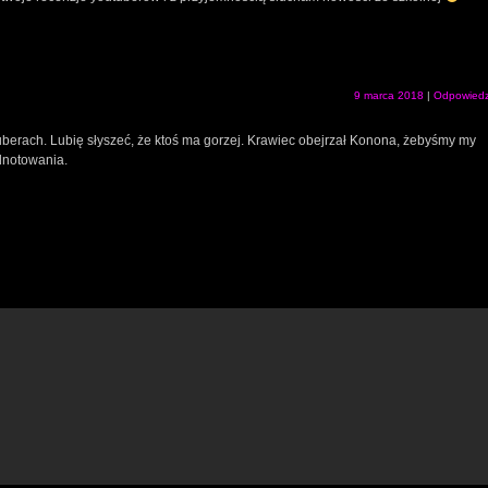
9 marca 2018
|
Odpowied
berach. Lubię słyszeć, że ktoś ma gorzej. Krawiec obejrzał Konona, żebyśmy my
odnotowania.