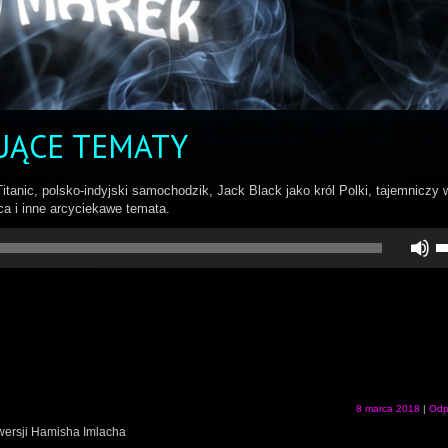
UĄCE TEMATY
 Titanic, polsko-indyjski samochodzik, Jack Black jako król Polki, tajemniczy
ca i inne arcyciekawe temata.
U
st
d
gó
do
a
z
lu
zm
gł
8 marca 2018
|
Odp
 wersji Hamisha Imlacha