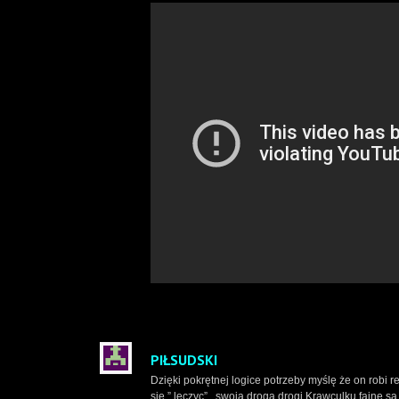
PIŁSUDSKI
Dzięki pokrętnej logice potrzeby myślę że on robi 
się ” leczyc” , swoją drogą drogi Krawculku fajne 