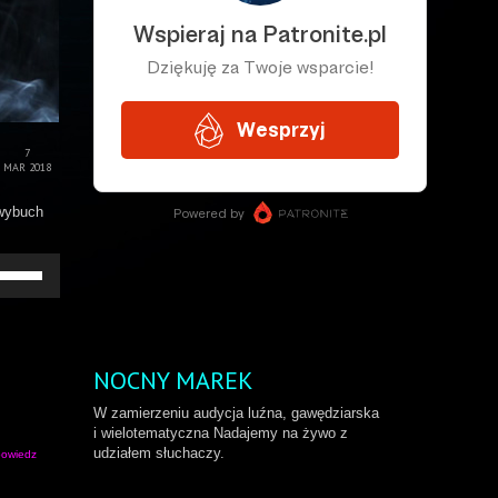
7
MAR 2018
 wybuch
żywaj
rzałek
o
ry/do
łu
by
NOCNY MAREK
większyć
b
W zamierzeniu audycja luźna, gawędziarska
niejszyć
i wielotematyczna Nadajemy na żywo z
ośność.
udziałem słuchaczy.
owiedz