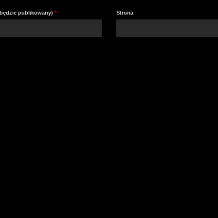
e będzie publikowany)
*
Strona