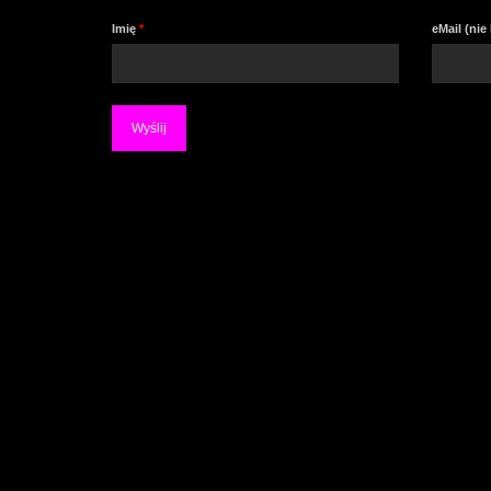
Imię
*
eMail (ni