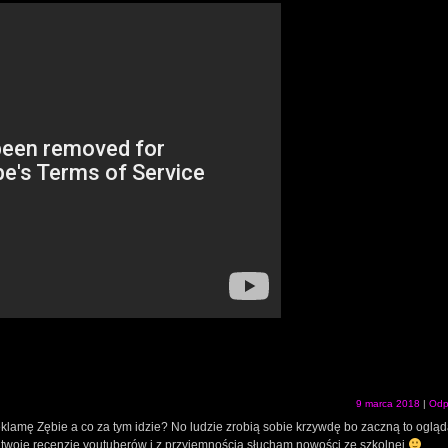
9 marca 2018
|
Odp
reklamę Zębie a co za tym idzie? No ludzie zrobią sobie krzywdę bo zaczną to ogląd
są twoje recenzje youtuberów i z przyjemnością słucham nowości ze szkolnej