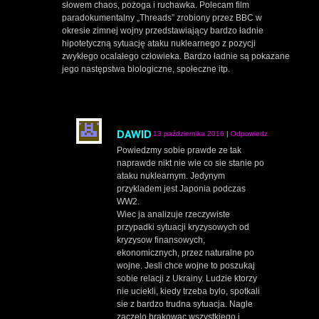
słowem chaos, pożoga i ruchawka. Polecam film
paradokumentalny „Threads” zrobiony przez BBC w
okresie zimnej wojny przedstawiający bardzo ładnie
hipotetyczną sytuację ataku nuklearnego z pozycji
zwykłego ocalałego człowieka. Bardzo ładnie są pokazane
jego następstwa biologiczne, społeczne itp.
DAWID
13 października 2016
|
Odpowiedz
Powiedzmy sobie prawde ze tak
naprawde nikt nie wie co sie stanie po
ataku nuklearnym. Jedynym
przykladem jest Japonia podczas
WW2.
Wiec ja analizuje rzeczywiste
przypadki sytuacji kryzysowych od
kryzysow finansowych,
ekonomicznych, przez naturalne po
wojne. Jesli chce wojne to poszukaj
sobie relacji z Ukrainy. Ludzie ktorzy
nie uciekli, kiedy trzeba bylo, spotkali
sie z bardzo trudna sytuacja. Nagle
zaczelo brakowac wszystkiego i