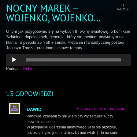
NOCNY MAREK –
11
PAŹ 2016
WOJENKO, WOJENKO…
O tym jak przygotować się na wybuch III wojny światowej, o komiksie
Szkinkiel, dopalaczach, generale, który się mediom prywatnym nie
kłaniał, o pseudo spin offie serialu Plebania i fantastycznej postaci
Janusza Tracza, oraz inne ciekawe tematy.
Odtwarzacz
plików
dźwiękowych
Podcast:
Pobierz
13 ODPOWIEDZI
DAWID
12 października 2016
|
Odpowiedz
Panowie, czasami to nie wiem czy wy zartujecie, czy
mowicie na serio.
W przypadku uderzenia atomowego, jesli sie przezyje,
pozostaje tylko jedno. Ucieczka pod wiatr :).. to na serio.