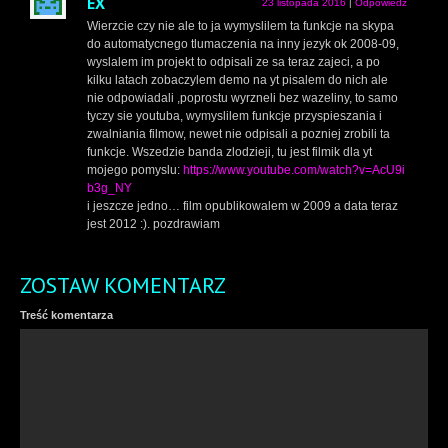
EX
23 listopada 2016
|
Odpowiedz
Wierzcie czy nie ale to ja wymyslilem ta funkcje na skypa
do automatycnego tlumaczenia na inny jezyk ok 2008-09,
wyslalem im projekt to odpisali ze sa teraz zajeci, a po
kilku latach zobaczylem demo na yt pisalem do nich ale
nie odpowiadali ,poprostu wyrzneli bez wazeliny, to samo
tyczy sie youtuba, wymyslilem funkcje przyspieszania i
zwalniania filmow, newet nie odpisali a pozniej zrobili ta
funkcje. Wszedzie banda zlodzieji, tu jest filmik dla yt
mojego pomyslu:
https://www.youtube.com/watch?v=AcU9i
b3g_NY
i jeszcze jedno… film opublikowalem w 2009 a data teraz
jest 2012 :). pozdrawiam
ZOSTAW KOMENTARZ
Treść komentarza