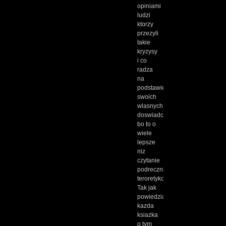
opiniami
ludzi
ktorzy
przezyli
takie
kryzysy
i co
radza
na
podstawie
swoich
wlasnych
doswiadczen
bo to o
wiele
lepsze
niz
czytanie
podrecznikow
teroretykow.
Tak jak
powiedzialem
kazda
ksiazka
o tym