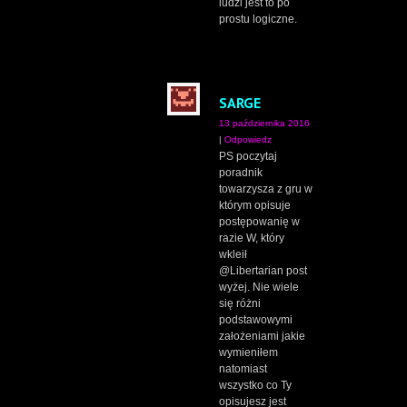
ludzi jest to po
prostu logiczne.
SARGE
13 października 2016
|
Odpowiedz
PS poczytaj
poradnik
towarzysza z gru w
którym opisuje
postępowanię w
razie W, który
wkleił
@Libertarian post
wyżej. Nie wiele
się różni
podstawowymi
założeniami jakie
wymieniłem
natomiast
wszystko co Ty
opisujesz jest