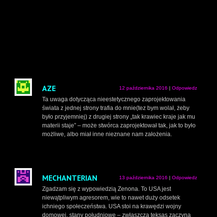
AZE
12 października 2016
|
Odpowiedz
Ta uwaga dotycząca nieestetycznego zaprojektowania
świata z jednej strony trafia do mnie(tez bym wolał, żeby
było przyjemniej) z drugiej strony „tak krawiec kraje jak mu
materii staje” – może stwórca zaprojektował tak, jak to było
możliwe, albo miał inne nieznane nam założenia.
MECHANTERIAN
13 października 2016
|
Odpowiedz
Zgadzam się z wypowiedzią Zenona. To USA jest
niewątpliwym agresorem, wie to nawet duży odsetek
ichniego społeczeństwa. USA stoi na krawędzi wojny
domowej, stany południowe – zwłaszcza teksas zaczyna