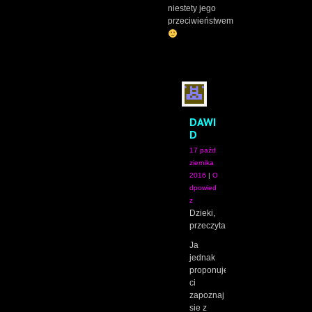
niestety jego
przeciwieństwem
DAWI
D
17 paźd
ziernika
2016
|
O
dpowied
z
Dzieki,
przeczytam.
Ja
jednak
proponuje
ci
zapoznaj
sie z