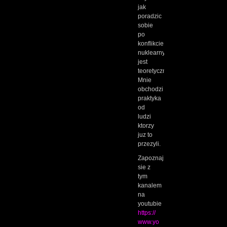
jak
poradzic
sobie
po
konflikcie
nuklearnym
jest
teoretyczna.
Mnie
obchodzi
praktyka
od
ludzi
ktorzy
juz to
przezyli.
Zapoznaj
sie z
tym
kanalem
na
youtubie
https://
www.yo