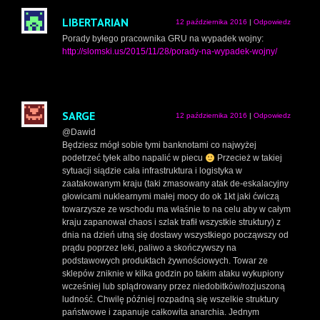
LIBERTARIAN
12 października 2016
|
Odpowiedz
Porady byłego pracownika GRU na wypadek wojny:
http://slomski.us/2015/11/28/porady-na-wypadek-wojny/
SARGE
12 października 2016
|
Odpowiedz
@Dawid
Będziesz mógł sobie tymi banknotami co najwyżej
podetrzeć tyłek albo napalić w piecu
Przecież w takiej
sytuacji siądzie cała infrastruktura i logistyka w
zaatakowanym kraju (taki zmasowany atak de-eskalacyjny
głowicami nuklearnymi małej mocy do ok 1kt jaki ćwiczą
towarzysze ze wschodu ma właśnie to na celu aby w całym
kraju zapanował chaos i szlak trafił wszystkie struktury) z
dnia na dzień utną się dostawy wszystkiego począwszy od
prądu poprzez leki, paliwo a skończywszy na
podstawowych produktach żywnościowych. Towar ze
sklepów zniknie w kilka godzin po takim ataku wykupiony
wcześniej lub splądrowany przez niedobitków/rozjuszoną
ludność. Chwilę później rozpadną się wszelkie struktury
państwowe i zapanuje całkowita anarchia. Jednym