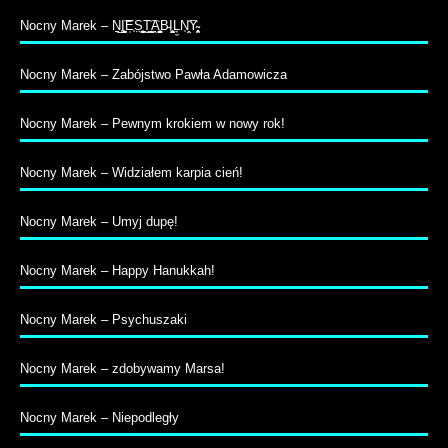
Nocny Marek – N̠̲I͚̠̝̭͝E̹̩S̤̺̹̦̮͉͍T̬͇̭͉̖͡A̭͔̳̪̳̟̤B̵I̧̦̫͕̹̰ͅĻ̼N̩̞̤͡Y̴̹̥̜̭͕̱
Nocny Marek – Zabójstwo Pawła Adamowicza
Nocny Marek – Pewnym krokiem w nowy rok!
Nocny Marek – Widziałem karpia cień!
Nocny Marek – Umyj dupę!
Nocny Marek – Happy Hanukkah!
Nocny Marek – Psychuszaki
Nocny Marek – zdobywamy Marsa!
Nocny Marek – Niepodległy