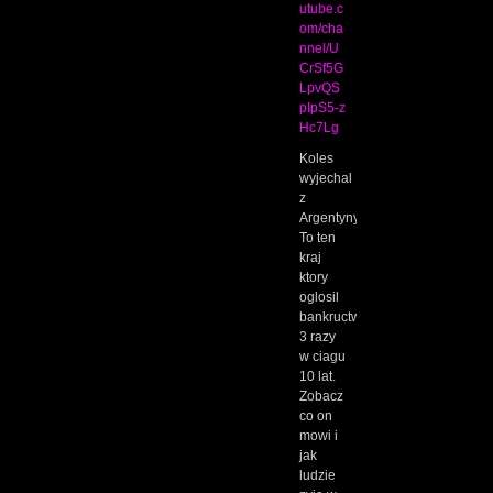
utube.c
om/cha
nnel/U
CrSf5G
LpvQS
pIpS5-z
Hc7Lg
Koles
wyjechal
z
Argentyny.
To ten
kraj
ktory
oglosil
bankructwo
3 razy
w ciagu
10 lat.
Zobacz
co on
mowi i
jak
ludzie