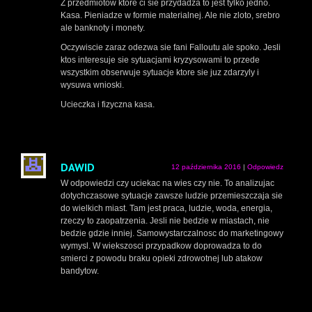
Z przedmiotow ktore ci sie przydadza to jest tylko jedno.
Kasa. Pieniadze w formie materialnej. Ale nie zloto, srebro
ale banknoty i monety.
Oczywiscie zaraz odezwa sie fani Falloutu ale spoko. Jesli
ktos interesuje sie sytuacjami kryzysowami to przede
wszystkim obserwuje sytuacje ktore sie juz zdarzyly i
wysuwa wnioski.
Ucieczka i fizyczna kasa.
DAWID
12 października 2016
|
Odpowiedz
W odpowiedzi czy uciekac na wies czy nie. To analizujac
dotychczasowe sytuacje zawsze ludzie przemieszczaja sie
do wielkich miast. Tam jest praca, ludzie, woda, energia,
rzeczy to zaopatrzenia. Jesli nie bedzie w miastach, nie
bedzie gdzie inniej. Samowystarczalnosc do marketingowy
wymysl. W wiekszosci przypadkow doprowadza to do
smierci z powodu braku opieki zdrowotnej lub atakow
bandytow.