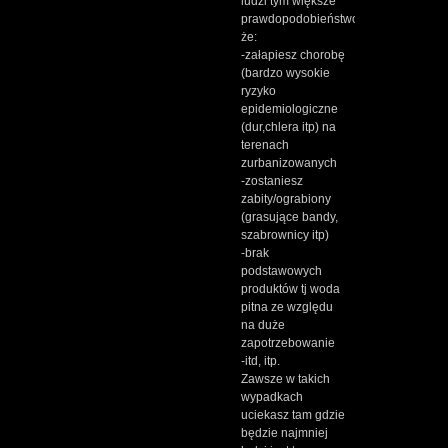
ludzi tym większe
prawdopodobieństwo,
że:
-załapiesz chorobę
(bardzo wysokie
ryzyko
epidemiologiczne
(dur,chlera itp) na
terenach
zurbanizowanych
-zostaniesz
zabity/ograbiony
(grasujące bandy,
szabrownicy itp)
-brak
podstawowych
produktów tj woda
pitna ze względu
na duże
zapotrzebowanie
-itd, itp.
Zawsze w takich
wypadkach
uciekasz tam gdzie
będzie najmniej