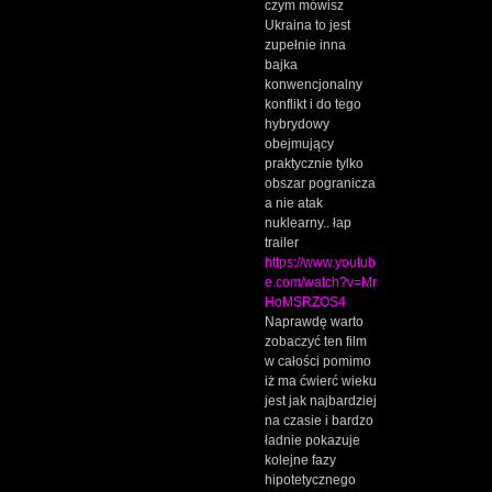
czym mówisz
Ukraina to jest
zupełnie inna
bajka
konwencjonalny
konflikt i do tego
hybrydowy
obejmujący
praktycznie tylko
obszar pogranicza
a nie atak
nuklearny.. łap
trailer
https://www.youtub
e.com/watch?v=Mr
HoMSRZOS4
Naprawdę warto
zobaczyć ten film
w całości pomimo
iż ma ćwierć wieku
jest jak najbardziej
na czasie i bardzo
ładnie pokazuje
kolejne fazy
hipotetycznego