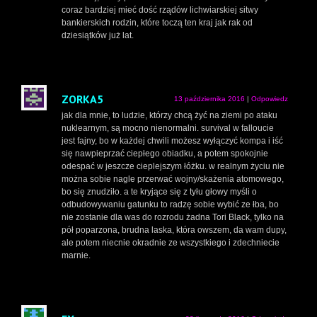
coraz bardziej mieć dość rządów lichwiarskiej sitwy
bankierskich rodzin, które toczą ten kraj jak rak od
dziesiątków już lat.
ZORKA5
13 października 2016
|
Odpowiedz
jak dla mnie, to ludzie, którzy chcą żyć na ziemi po ataku
nuklearnym, są mocno nienormalni. survival w falloucie
jest fajny, bo w każdej chwili możesz wyłączyć kompa i iść
się nawpieprzać ciepłego obiadku, a potem spokojnie
odespać w jeszcze cieplejszym łóżku. w realnym życiu nie
można sobie nagle przerwać wojny/skażenia atomowego,
bo się znudziło. a te kryjące się z tyłu głowy myśli o
odbudowywaniu gatunku to radzę sobie wybić ze łba, bo
nie zostanie dla was do rozrodu żadna Tori Black, tylko na
pół poparzona, brudna laska, która owszem, da wam dupy,
ale potem niecnie okradnie ze wszystkiego i zdechniecie
marnie.