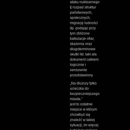
ataku nuklearnego
tj rozpad struktur
państwowych,
społecznych,
migrację ludności
itp. podając przy
tym zbliżone
kalkulacje ofiar,
skażenia oraz
długoterminowe
skutki itd. taki ala
dokument całkiem
logicznie i
sensownie
przedstawiony.
„Na dluzszy tylko
ucieczka do
bezpieczniejszego
miasta.”
jest to ostatnie
miejsce w którym
chciałbyś się
znaleźć w takiej
sytuacji, im więcej