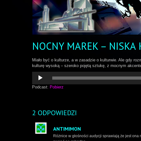
NOCNY MAREK – NISKA 
Miało być o kulturze, a w zasadzie o kulturwie. Ale gdy ro
kulturę wysoką – szeroko pojętą sztukę, z mocnym akcent
Odtwarzacz
plików
dźwiękowych
Podcast:
Pobierz
2 ODPOWIEDZI
ANTIMIMON
Różnice w głośności audycji sprawiają że jest ona n