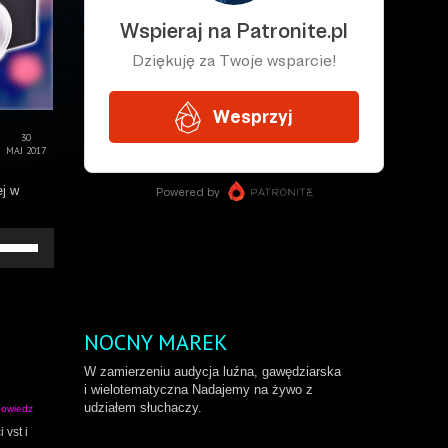
30
MAJ 2017
ej w
żywaj
rzałek
o
ry/do
łu
by
NOCNY MAREK
większyć
b
W zamierzeniu audycja luźna, gawędziarska
niejszyć
i wielotematyczna Nadajemy na żywo z
ośność.
udziałem słuchaczy.
owiedz
 vst i