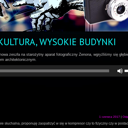
KULTURA, WYSOKIE BUDYNKI
zmowa zeszła na starożytny aparat fotograficzny Zenona, wgryźliśmy się głębi
em architektonicznym.
U
st
d
gó
do
a
z
lu
zm
gł
1 czerwca 2017
|
Odp
ie słuchalna, proponuję zaopatrzyć w się w kompresor czy to fizyczny czy w postaci