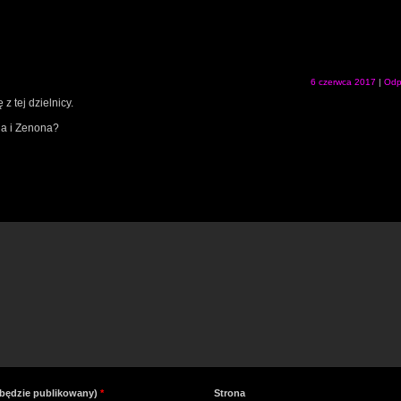
6 czerwca 2017
|
Odp
 tej dzielnicy.
ja i Zenona?
e będzie publikowany)
*
Strona