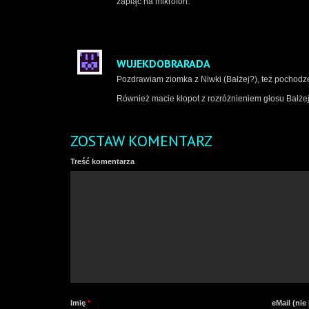
zapiąć na mikrofon.
WUJEKDOBRARADA
Pozdrawiam ziomka z Niwki (Bałżej?), też pochodzę z
Również macie kłopot z rozróżnieniem głosu Bałże
ZOSTAW KOMENTARZ
Treść komentarza
Imię
*
eMail (ni