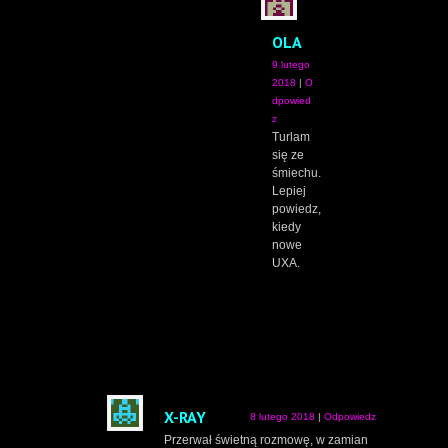
OLA
9 lutego
2018
|
O
dpowied
z
Turlam
się ze
śmiechu.
Lepiej
powiedz,
kiedy
nowe
UXA.
X-RAY
8 lutego 2018
|
Odpowiedz
Przerwał świetną rozmowę, w zamian