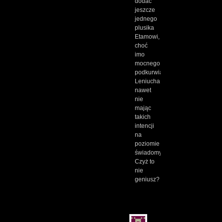
dodać
jeszcze
jednego
plusika
Etamowi,
choć
imo
mocnego:
podkurwia
Leniucha,
nawet
nie
mając
takich
intencji
na
poziomie
świadomym.
Czyż to
nie
geniusz?