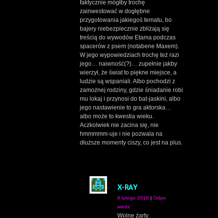
faktycznie mógłby trochę
zainwestować w dogłębne
przygotowania jakiegoś tematu, bo
bajery niebezpiecznie zbliżają się
treścią do wywodów Etama podczas
spacerów z psem (notabene Maxem).
W jego wypowiedziach trochę też razi
jego… naiwność(?)… zupełnie jakby
wierzył, że świat to piękne miejsce, a
ludzie są wspaniali. Albo pochodzi z
zamożnej rodziny, gdzie śniadanie robi
mu lokaj i przynosi do bat-jaskini, albo
jego nastawienie to gra aktorska…
albo może to kwestia wieku.
Aczkolwiek nie zacina się, nie
hmmmmm-uje i nie pozwala na
dłuższe momenty ciszy, co jest na plus.
X-RAY
8 lutego 2018
|
Odpo
wiedz
Wolne żarty.