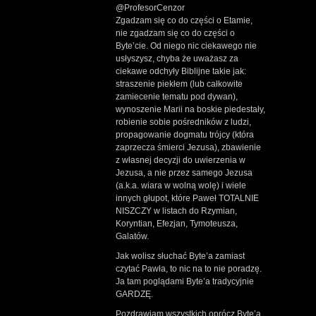
@ProfesorCenzor
Zgadzam się co do części o Etamie,
nie zgadzam się co do części o
Byte’cie. Od niego nic ciekawego nie
usłyszysz, chyba że uważasz za
ciekawe odchyły Biblijne takie jak:
straszenie piekłem (lub całkowite
zamiecenie tematu pod dywan),
wynoszenie Marii na boskie piedestały,
robienie sobie pośredników z ludzi,
propagowanie dogmatu trójcy (która
zaprzecza śmierci Jezusa), zbawienie
z własnej decyzji do uwierzenia w
Jezusa, a nie przez samego Jezusa
(a.k.a. wiara w wolną wolę) i wiele
innych głupot, które Paweł TOTALNIE
NISZCZY w listach do Rzymian,
Koryntian, Efezjan, Tymoteusza,
Galatów.
Jak wolisz słuchać Byte’a zamiast
czytać Pawła, to nic na to nie poradzę.
Ja tam poglądami Byte’a tradycyjnie
GARDZĘ.
Pozdrawiam wszystkich oprócz Byte’a.