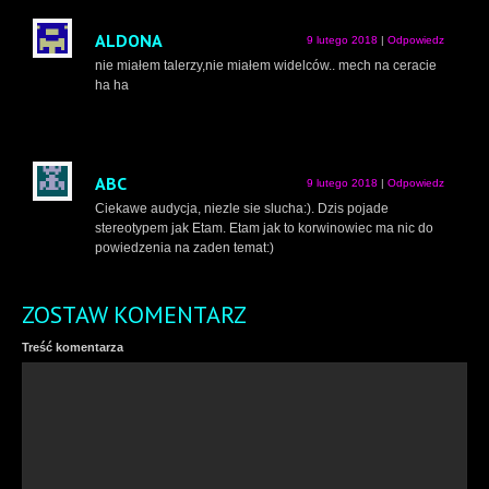
ALDONA
9 lutego 2018
|
Odpowiedz
nie miałem talerzy,nie miałem widelców.. mech na ceracie
ha ha
ABC
9 lutego 2018
|
Odpowiedz
Ciekawe audycja, niezle sie slucha:). Dzis pojade
stereotypem jak Etam. Etam jak to korwinowiec ma nic do
powiedzenia na zaden temat:)
ZOSTAW KOMENTARZ
Treść komentarza