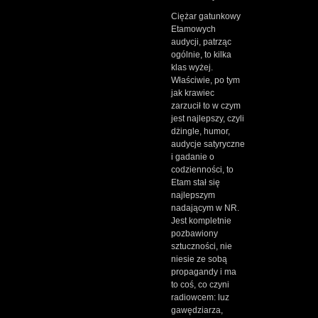
Ciężar gatunkowy
Etamowych
audycji, patrząc
ogólnie, to kilka
klas wyżej.
Właściwie, po tym
jak krawiec
zarzucił to w czym
jest najlepszy, czyli
dżingle, humor,
audycje satyryczne
i gadanie o
codzienności, to
Etam stał się
najlepszym
nadającym w NR.
Jest kompletnie
pozbawiony
sztuczności, nie
niesie ze sobą
propagandy i ma
to coś, co czyni
radiowcem: luz
gawędziarza,