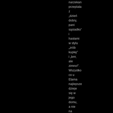
narzekanie
przeplatane
z
„dzień
dobry,
pani
sąsiadko”
i
hasłami
w stylu
„zrób
kupkę”
i „brrr,
ale
zimno!”.
Wszystko,
co u
Etama
najlepsze,
dzieje
się w
jego
domu,
a nie
na