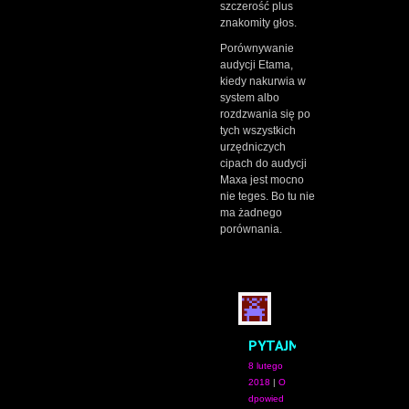
szczerość plus
znakomity głos.
Porównywanie
audycji Etama,
kiedy nakurwia w
system albo
rozdzwania się po
tych wszystkich
urzędniczych
cipach do audycji
Maxa jest mocno
nie teges. Bo tu nie
ma żadnego
porównania.
PYTAJMIERZ
8 lutego
2018
|
O
dpowied