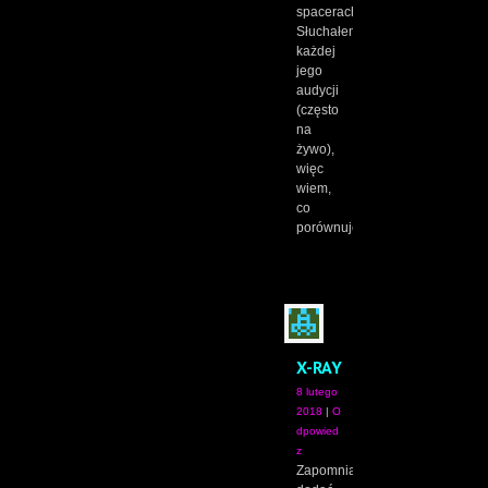
spacerach.
Słuchałem
każdej
jego
audycji
(często
na
żywo),
więc
wiem,
co
porównuję.
X-RAY
8 lutego
2018
|
O
dpowied
z
Zapomniałem