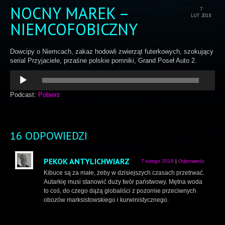
NOCNY MAREK –
7
LUT 2018
NIEMCOFOBICZNY
Dowcipy o Niemcach, zakaz hodowli zwierząt futerkowych, szokujący
serial Przyjaciele, przaśne polskie pomniki, Grand Poseł Auto 2.
Odtwarzacz
plików
dźwiękowych
Podcast:
Pobierz
16 ODPOWIEDZI
PEKOK ANTYLICHWIARZ
7 lutego 2018
|
Odpowiedz
Kibuce są za małe, żeby w dzisiejszych czasach przetrwać.
Autarkię musi stanowić duży twór państwowy. Mętna woda
to coś, do czego dążą globaliści z pozornie przeciwnych
obozów marksistowskiego i kurwinistycznego.