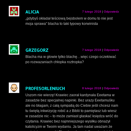
ALICJA
7 lutego 2018
|
Odpowiedz
„gdybyś okładał teściową bejsbolem w domu to nie jest
moja sprawa” blacha to taki typowy korwinista
GRZEGORZ
7 lutego 2018
|
Odpowiedz
Blacha ma w głowie tylko blachę…więc czego oczekiwać
po rozwazaniach chłopka roztropka?
PROFESORLENIUCH
8 lutego 2018
|
Odpowiedz
Uszom nie wierzę! Krawiec zaorał kardynała Eeetama w
zasadzie bez specjalnej napinki. Bez urazy Eeetamuśku
ale no błagam, z całą sympatią do Ciebie jeśli chcesz nam
tu świętą inkwizycję robić a z Biblii to pamiętasz lub wiesz
w zasadzie nic – to może zamiast głaskać księdza wróć do
czytania. Krawiec bez najmniejszego wysiłku obnażył
katolicyzm w Twoim wydaniu. Ja tam nadal uważam że