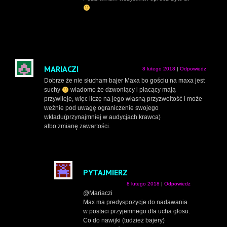
MARIACZI
8 lutego 2018
|
Odpowiedz
Dobrze że nie słucham bajer Maxa bo gościu na maxa jest
suchy
wiadomo że dzwoniący i płacący mają
przywileje, więc liczę na jego własną przyzwoitość i może
weżnie pod uwagę ograniczenie swojego
wkładu(przynajmniej w audycjach krawca)
albo zmianę zawartości.
PYTAJMIERZ
8 lutego 2018
|
Odpowiedz
@Mariaczi
Max ma predyspozycje do nadawania
w postaci przyjemnego dla ucha głosu.
Co do nawijki (tudzież bajery)