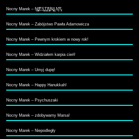
Nocny Marek – N̠̲I͚̠̝̭͝E̹̩S̤̺̹̦̮͉͍T̬͇̭͉̖͡A̭͔̳̪̳̟̤B̵I̧̦̫͕̹̰ͅĻ̼N̩̞̤͡Y̴̹̥̜̭͕̱
Nocny Marek – Zabójstwo Pawła Adamowicza
Nocny Marek – Pewnym krokiem w nowy rok!
Nocny Marek – Widziałem karpia cień!
Nocny Marek – Umyj dupę!
Nocny Marek – Happy Hanukkah!
Nocny Marek – Psychuszaki
Nocny Marek – zdobywamy Marsa!
Nocny Marek – Niepodległy