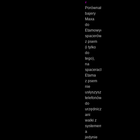
z
Porównałem
bajery
Maxa
do
Etamowych
spacerów
z psem
(i tylko
do
tego),
na
spacerach
Etama
z psem
nie
usłyszysz
telefonów
do
urzędniczek
ani
walki z
systemem,
a
jedynie