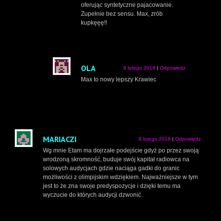
oferując syntetyczne pajacowanie.
Zupełnie bez sensu. Max, zrób
kupkęęę!!
OLA
9 lutego 2018
|
Odpowiedz
Max to nowy lepszy Krawiec
MARIACZI
8 lutego 2018
|
Odpowiedz
Wg mnie Etam ma dojrzałe podejście gdyż po przez swoją
wrodzoną skromność, buduje swój kapitał radiowca na
solowych audycjach gdzie naciąga gadki do granic
możliwości z olimpijskim wdziękiem. Najważniejsze w tym
jest to że zna swoje predyspozycje i dzięki temu ma
wyczucie do których audycji dzwonić.