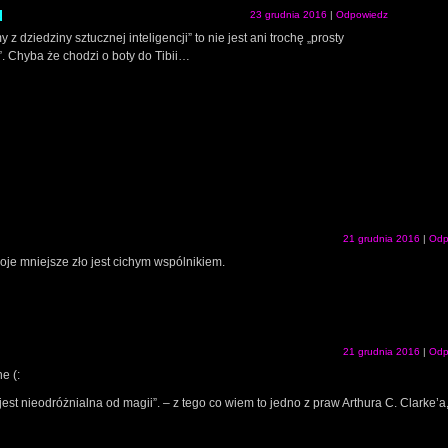
N
23 grudnia 2016
|
Odpowiedz
 z dziedziny sztucznej inteligencji” to nie jest ani trochę „prosty
. Chyba że chodzi o boty do Tibii…
21 grudnia 2016
|
Odp
oje mniejsze zło jest cichym wspólnikiem.
21 grudnia 2016
|
Odp
e (:
 nieodróżnialna od magii”. – z tego co wiem to jedno z praw Arthura C. Clarke’a,