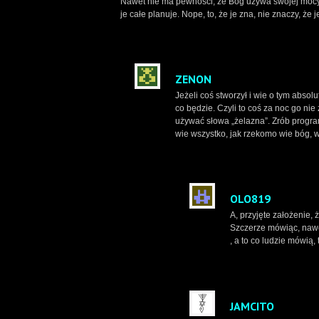
Nawet nie ma pewności, że Bóg używa swojej mocy a
je całe planuje. Nope, to, że je zna, nie znaczy, ż
ZENON
Jeżeli coś stworzył i wie o tym absolu
co będzie. Czyli to coś za noc go nie 
używać słowa „żelazna”. Zrób program
wie wszystko, jak rzekomo wie bóg, ws
OLO819
A, przyjęte założenie,
Szczerze mówiąc, nawe
, a to co ludzie mówią, 
JAMCITO