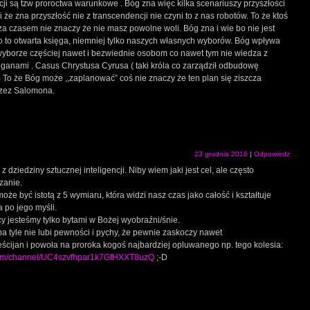
cji są tzw proroctwa warunkowe . Bóg zna więc kilka scenariuszy przyszłości
że zna przyszłość nie z transcendencji nie czyni to z nas robotów. To że ktoś
a czasem nie znaczy że nie masz powolne woli. Bóg zna i wie bo nie jest
o to otwarta księga, niemniej tylko naszych własnych wyborów. Bóg wpływa
borze częściej nawet i bezwiednie osobom co nawet tym nie wiedza z
oganami . Casus Chrystusa Cyrusa ( taki króla co zarządził odbudowę
) To że Bóg może ,,zaplanować” coś nie znaczy że ten plan się ziszcza
rzez Salomona.
23 grudnia 2016
|
Odpowiedz
 dziedziny sztucznej inteligencji. Niby wiem jaki jest cel, ale często
zanie.
może być istotą z 5 wymiaru, która widzi nasz czas jako całość i kształtuje
a po jego myśli.
cy jesteśmy tylko bytami w Bożej wyobraźni/śnie.
 na tyle nie lubi pewności i pychy, że pewnie zaskoczy nawet
ścijan i powoła na proroka kogoś najbardziej opluwanego np. tego kolesia:
com/channel/UC4szvfhpar1k7GfHXXT8uzQ
;-D