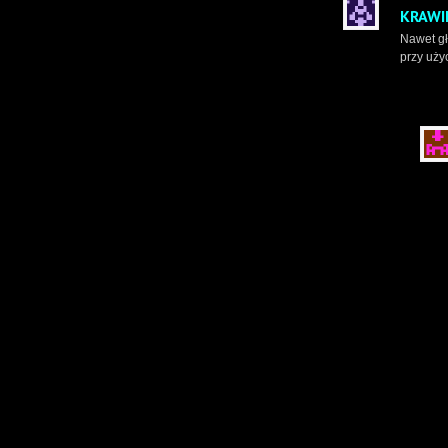
KRAWI
Nawet gł
przy użyc