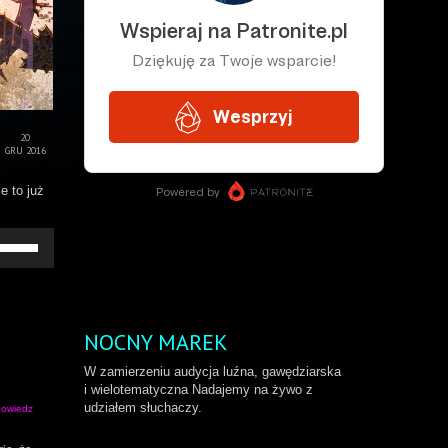
20
GRU 2016
e to już
żywaj
rzałek
o
ry/do
łu
by
NOCNY MAREK
większyć
b
W zamierzeniu audycja luźna, gawędziarska
niejszyć
i wielotematyczna Nadajemy na żywo z
ośność.
udziałem słuchaczy.
owiedz