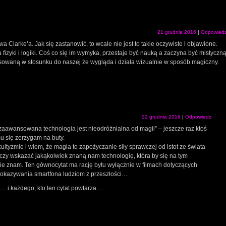
21 grudnia 2016
|
Odpowied
a Clarke’a. Jak się zastanowić, to wcale nie jest to takie oczywiste i objawione.
zyki i logiki. Coś co się im wymyka, przestaje być nauką a zaczyna być mistyczn
sowaną w stosunku do naszej że wygląda i działa wizualnie w sposób magiczny.
22 grudnia 2016
|
Odpowiedz
zaawansowana technologia jest nieodróżnialna od magii” – jeszcze raz ktoś
mu się zerzygam na buty.
ultyzmie i wiem, że magia to zapożyczanie siły sprawczej od istot ze świata
czy wskazać jakąkolwiek znaną nam technologię, która by się na tym
 nie znam. Ten gównocytat ma rację bytu wyłącznie w filmach dotyczących
 pokazywania smartfona ludziom z przeszłości…
… i każdego, kto ten cytat powtarza…