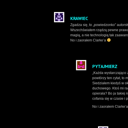
KRAWIEC
Zgadza się, to „powiedzonko” autorstw
Wszechświatem rządzą pewne prawa fi
magią, a nie technologią tak zaawan
No i zaorałem Clarke’a
PYTAJMIERZ
„Każda wystarczająco 
powtórzy ten cytat, to 
Siedziałem kiedyś w ok
duchowego. Ktoś mi ra
opierała? Bo ja takiej
cofania się w czasie i
No i zaorałem Clarke’a