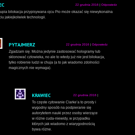
EC
22 grudnia 2016
|
Odpowiedz
upia bilokacja przypisywana ojcu Pio może okazać się niewykonalna
iu jakiejkolwiek technologii.
PYTAJMIERZ
22 grudnia 2016
|
Odpowiedz
Zgadzam się. Można jedynie zastosować hologramy lub
sklonować człowieka, no ale to wtedy już nie jest bilokacja,
tylko robienie ludzi w chuja (a to jak wiadomo zdolności
magicznych nie wymaga).
KRAWIEC
22 grudnia 2016
|
To częste cytowanie Clarke’a to prosty i
wygodny sposób na podpieranie się
autorytetem nauki przez osoby wierzące
w różne cuda-niewidy, w przypadku
których jak wiadomo z wiarygodnością
bywa różne.