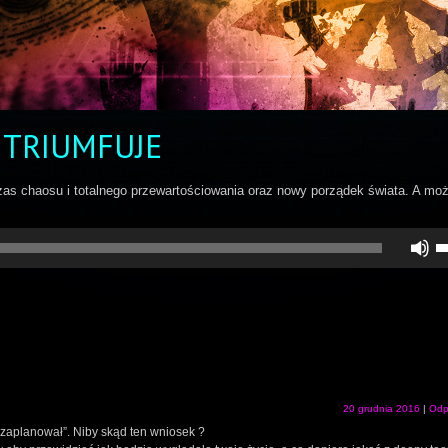
 TRIUMFUJE
as chaosu i totalnego przewartościowania oraz nowy porządek świata. A moż
U
st
d
gó
do
a
z
lu
zm
gł
20 grudnia 2016
|
Odp
ją zaplanował”. Niby skąd ten wniosek ?