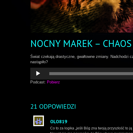
NOCNY MAREK – CHAOS
Świat czekają drastyczne, gwałtowne zmiany. Nadchodzi cz
nastąpiło?
Odtwarzacz
plików
dźwiękowych
Podcast:
Pobierz
21 ODPOWIEDZI
OLO819
Co to za logika „jeśli Bóg zna twoją przyszłość to 