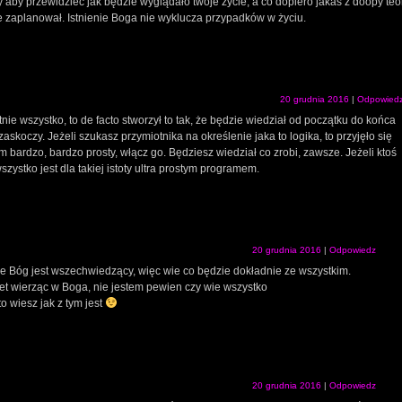
by przewidzieć jak będzie wyglądało twoje życie, a co dopiero jakaś z doopy teor
e je zaplanował. Istnienie Boga nie wyklucza przypadków w życiu.
20 grudnia 2016
|
Odpowied
tnie wszystko, to de facto stworzył to tak, że będzie wiedział od początku do końca
zaskoczy. Jeżeli szukasz przymiotnika na określenie jaka to logika, to przyjęło się
 bardzo, bardzo prosty, włącz go. Będziesz wiedział co zrobi, zawsze. Jeżeli ktoś
zystko jest dla takiej istoty ultra prostym programem.
20 grudnia 2016
|
Odpowiedz
 że Bóg jest wszechwiedzący, więc wie co będzie dokładnie ze wszystkim.
t wierząc w Boga, nie jestem pewien czy wie wszystko
to wiesz jak z tym jest
20 grudnia 2016
|
Odpowiedz