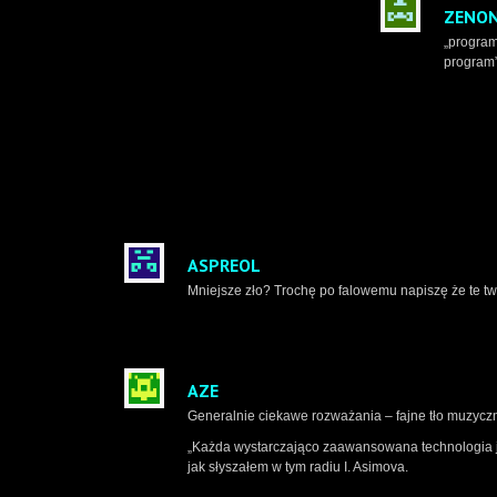
ZENO
„programy
program”
ASPREOL
Mniejsze zło? Trochę po falowemu napiszę że te tw
AZE
Generalnie ciekawe rozważania – fajne tło muzyczn
„Każda wystarczająco zaawansowana technologia jest
jak słyszałem w tym radiu I. Asimova.