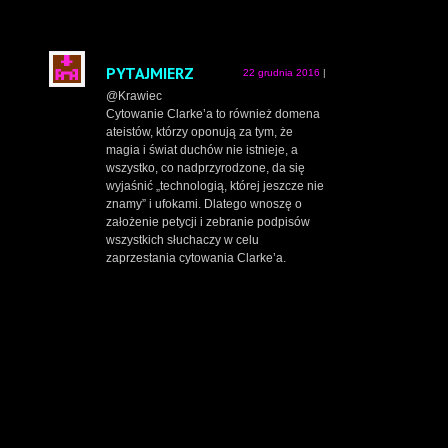
PYTAJMIERZ
22 grudnia 2016
|
@Krawiec
Cytowanie Clarke’a to również domena
ateistów, którzy oponują za tym, że
magia i świat duchów nie istnieje, a
wszystko, co nadprzyrodzone, da się
wyjaśnić „technologią, której jeszcze nie
znamy” i ufokami. Dlatego wnoszę o
założenie petycji i zebranie podpisów
wszystkich słuchaczy w celu
zaprzestania cytowania Clarke’a.