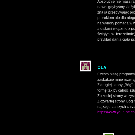
Absolutnie nie masz ra
nawet gdybyśmy złożyli 
zna ja przebywając poz
prorokiem ale dla nieg
na wybory pomaga w wy
ateistami włącznie z p
świątyni w Jerozolimie
przykład dania ciała p
OLA
Często piszę programy z
zaskakuje mnie rozwią
Z drugiej strony „Bóg” 
formę tak by całość szł
Z trzeciej strony wszys
Z czwartej strony, Bóg
najzagorzalszych chrze
https://www.youtube.