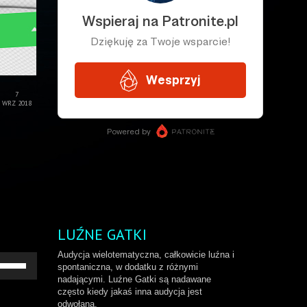
7
WRZ 2018
LUŹNE GATKI
Audycja wielotematyczna, całkowicie luźna i
żywaj
spontaniczna, w dodatku z różnymi
rzałek
nadającymi. Luźne Gatki są nadawane
o
często kiedy jakaś inna audycja jest
ry/do
odwołana.
łu