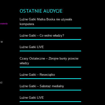
by
większyć
OSTATNIE AUDYCJE
b
niejszyć
Luźne Gatki Matka Boska nie używała
ośność.
owiedz
komputera
Luźne Gatki – Co wolno władzy?
u w
Luźne Gatki LIVE
Czasy Ostateczne – Zbrojne bunty przeciw
władzy
Luźne Gatki – Reseciątko
ci
Luźne Gatki – Sabotaż medialny
Luźne Gatki LIVE