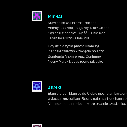
MICHAL
Krawiec na wsi internet zakładał
Anteny budował, magrawy w nie wkładał
Sąsiedzi z podziwu wyjść już nie mogli
ile ten facet uzywa tam folii
Gdy dzieło życia prawie ukończył
irlandzki czarownik zaklęcia połączył
Bombarda Maxima oraz Confringo
Nocny Marek kiedyś powie jak było.
ZKMRJ
Etamie drogi. Mam co do Ciebie mocno ambiwalentn
wylaczam/przewijam. Reszty natomiast slucham z z
Mam tez jedna prosbe, jako ze ostatnio czesto sl