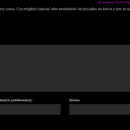
19 września 2018
|
Odp
any czasu. Czy mógłbyś napisać albo powiedzieć od początku do końca o tym że d
e będzie publikowany)
*
Strona