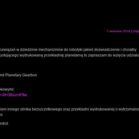
a
z
lu
zm
gł
7 września 2018
|
Odp
 rozwiązań w dziedzinie mechanizmów do robotyki jakieś doświadczenie i chciałby
ystującego wydrukowaną przekładnię planetarną to zapraszam do wzięcia udział
nd Planetary Gearbox
rokowymi:
2&v=8H3fbxzmF9w
niem innego silnika bezszczotkowego oraz przekladni wydrukowanej o wytrzymalos
cm
ntrol