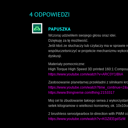
4 ODPOWIEDZI
PAPUSZKA
Wczoraj udzieliłem swojego głosu oraz idei.
Dziękuję za tę możliwość.
Jeśli ktoś ze słuchaczy lub czytaczy ma w sprawie
współuczetsniczyć w projekcie mechanizmu wykorz
dyskusji.
Materiały pomocniczne:
High Torque High Speed 3D printed 160:1 Compou
https://www.youtube.com/watch?v=ARC0Y1lBliA
Zastosowanie planetarnej przekladni z silnikami k
https://www.youtube.com/watch?time_continue=
https://www.thingiverse.com/thing:2153317
Moj cel to zbudowanie takiego serwa z wykorzysta
setek kilogramow o wielkosci konserwy, ok. 10x10
2 brushless servo/gearbox bi-direction with PWM co
https://www.youtube.com/watch?v=KGZiEEgdSzM