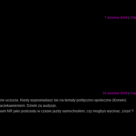
7 września 2018
|
Odp
19 września 2018
|
Odp
e uczucia. Kiedy wypowiadasz sie na tematy polityczno-spoleczne (Korwin)
aciekawieniem. Dzieki za audycje,
ucham NR jako podcastu w czasie jazdy samochodem, czy mogbys wycinac ‚cisze’?