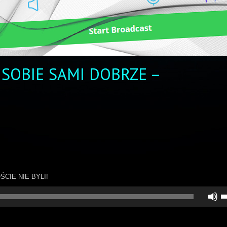
 SOBIE SAMI DOBRZE –
OŚCIE NIE BYLI!
U
st
d
gó
do