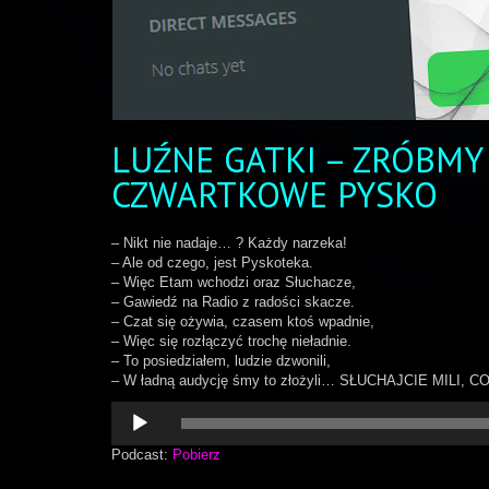
LUŹNE GATKI – ZRÓBMY
CZWARTKOWE PYSKO
– Nikt nie nadaje… ? Każdy narzeka!
– Ale od czego, jest Pyskoteka.
– Więc Etam wchodzi oraz Słuchacze,
– Gawiedź na Radio z radości skacze.
– Czat się ożywia, czasem ktoś wpadnie,
– Więc się rozłączyć trochę nieładnie.
– To posiedziałem, ludzie dzwonili,
– W ładną audycję śmy to złożyli… SŁUCHAJCIE MILI, C
Odtwarzacz
plików
dźwiękowych
Podcast:
Pobierz