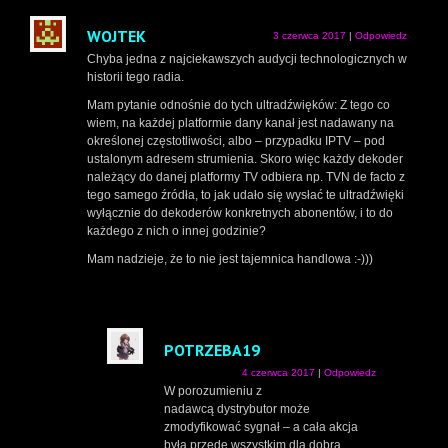
WOJTEK
3 czerwca 2017
|
Odpowiedz
Chyba jedna z najciekawszych audycji technologicznych w
historii tego radia.
Mam pytanie odnośnie do tych ultradźwięków: Z tego co
wiem, na każdej platformie dany kanał jest nadawany na
określonej częstotliwości, albo – przypadku IPTV – pod
ustalonym adresem strumienia. Skoro więc każdy dekoder
należący do danej platformy TV odbiera np. TVN de facto z
tego samego źródła, to jak udało się wysłać te ultradźwięki
wyłącznie do dekoderów konkretnych abonentów, i to do
każdego z nich o innej godzinie?
Mam nadzieje, że to nie jest tajemnica handlowa :-)))
POTRZEBA19
4 czerwca 2017
|
Odpowiedz
W porozumieniu z
nadawcą dystrybutor może
zmodyfikować sygnał – a cała akcja
była przede wszystkim dla dobra