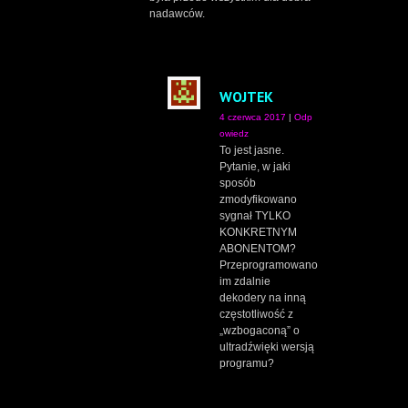
nadawców.
WOJTEK
4 czerwca 2017
|
Odp
owiedz
To jest jasne.
Pytanie, w jaki
sposób
zmodyfikowano
sygnał TYLKO
KONKRETNYM
ABONENTOM?
Przeprogramowano
im zdalnie
dekodery na inną
częstotliwość z
„wzbogaconą” o
ultradźwięki wersją
programu?