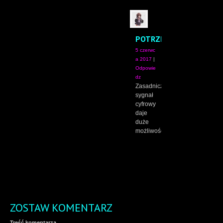
POTRZEBA19
5 czerwc
a 2017
|
Odpowie
dz
Zasadniczo
sygnał
cyfrowy
daje
duże
możliwości.
ZOSTAW KOMENTARZ
Treść komentarza