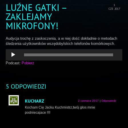
LUŹNE GATKI –
1
CZE 2017
ZAKLEJAMY
MIKROFONY!
Audycja trochę z zaskoczenia, a w niej dość dokładnie o metodach
śledzenia użytkowników wszędobylskich telefonów komórkowych.
Odtwarzacz
plików
dźwiękowych
Podcast:
Pobierz
5 ODPOWIEDZI
KUCHARZ
2 czerwca 2017
|
Odpowiedz
Kocham Cię Jacku Kuchmistrz,twój głos mnie
podniecajace !!!!