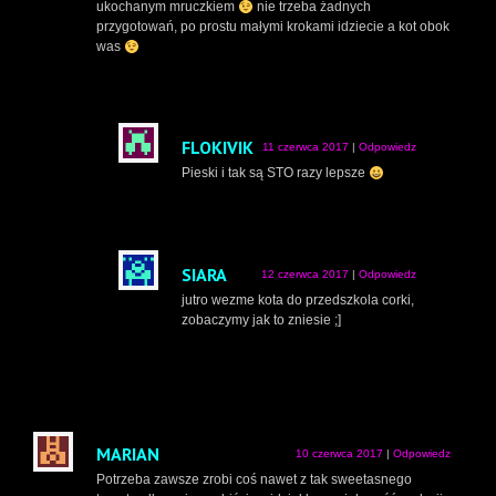
ukochanym mruczkiem
nie trzeba żadnych
przygotowań, po prostu małymi krokami idziecie a kot obok
was
FLOKIVIK
11 czerwca 2017
|
Odpowiedz
Pieski i tak są STO razy lepsze
SIARA
12 czerwca 2017
|
Odpowiedz
jutro wezme kota do przedszkola corki,
zobaczymy jak to zniesie ;]
MARIAN
10 czerwca 2017
|
Odpowiedz
Potrzeba zawsze zrobi coś nawet z tak sweetasnego