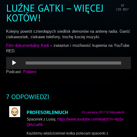
LUŹNE GATKI – WIĘCEJ
10
CZE 2017
KOTÓW!
Kolejny powrót czterołapych siedlisk demonów na antenę radia. Garść
ciekawostek, ciekawe telefony, trochę kociej muzyki.
Film dokumentalny Kedi
– zwiastun i możliwość kupienia na YouTube
RED.
Odtwarzacz
plików
dźwiękowych
Podcast:
Pobierz
7 ODPOWIEDZI
PROFESORLENIUCH
10 czerwca 2017
|
Odpowiedz
Spacerek z Lusią:
https://www.youtube.com/watch?v=4pSx
QHz1aRk
Każdemu właścicielowi kotka polecam spacerki z