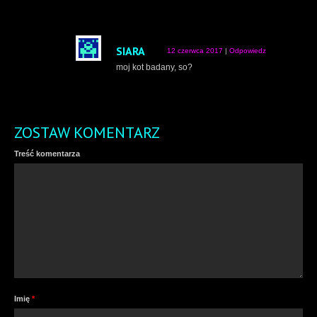
SIARA
12 czerwca 2017
|
Odpowiedz
moj kot badany, so?
ZOSTAW KOMENTARZ
Treść komentarza
Imię
*