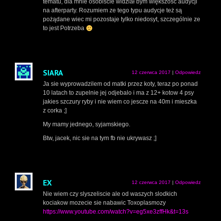
tematu, dla mnie osobiście widział bym większość audycji
na afterparty. Rozumiem ze tego typu audycje też są
pożądane wiec mi pozostaje tylko niedosyt, szczególnie ze
to jest Potrzeba
SIARA
12 czerwca 2017
|
Odpowiedz
Ja sie wyprowadzilem od matki przez koty, teraz po ponad
10 latach to zupelnie jej odjebalo i ma z 12+ kotow 4 psy
jakies szczury ryby i nie wiem co jescze na 40m i mieszka
z corka ;]
My mamy jednego, syjamskiego.
Btw, jacek, nic sie na tym fb nie ukrywasz ;]
EX
12 czerwca 2017
|
Odpowiedz
Nie wiem czy slyszeliscie ale od waszych slodkich
kociakow mozecie sie nabawic Toxoplasmozy
https://www.youtube.com/watch?v=eg5xe3zffHk&t=13s