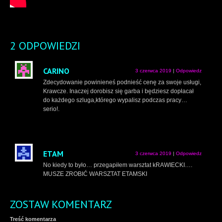
2 ODPOWIEDZI
CARINO
3 czerwca 2019
|
Odpowiedz
Zdecydowanie powinieneś podnieść cenę za swoje usługi,
Krawcze. Inaczej dorobisz się garba i będziesz dopłacał
do każdego szluga,którego wypalisz podczas pracy…
serio!.
ETAM
3 czerwca 2019
|
Odpowiedz
No kiedy to było… przegapiłem warsztat kRAWIECKI….
MUSZE ZROBIĆ WARSZTAT ETAMSKI
ZOSTAW KOMENTARZ
Treść komentarza