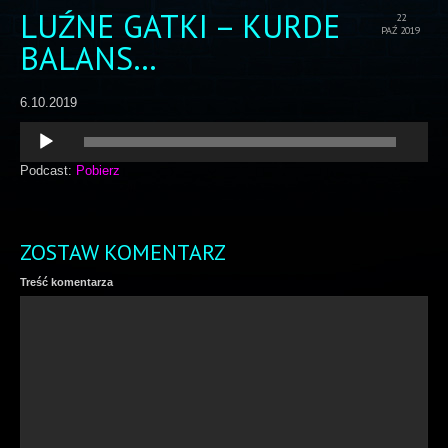
LUŹNE GATKI – KURDE
22
PAŹ 2019
BALANS…
6.10.2019
Odtwarzacz
plików
dźwiękowych
Podcast:
Pobierz
ZOSTAW KOMENTARZ
Treść komentarza