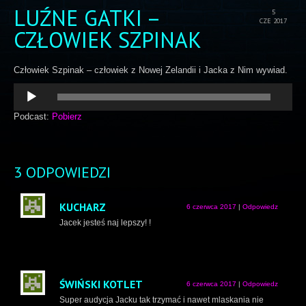
LUŹNE GATKI –
5
CZE 2017
CZŁOWIEK SZPINAK
Człowiek Szpinak – człowiek z Nowej Zelandii i Jacka z Nim wywiad.
Odtwarzacz
plików
dźwiękowych
Podcast:
Pobierz
3 ODPOWIEDZI
KUCHARZ
6 czerwca 2017
|
Odpowiedz
Jacek jesteś naj lepszy! !
ŚWIŃSKI KOTLET
6 czerwca 2017
|
Odpowiedz
Super audycja Jacku tak trzymać i nawet mlaskania nie