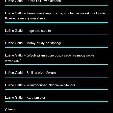
Luźne Gatki – Puste P0lki w sklepach
Luźne Gatki – Janek masakruje Etama, słuchacze masakrują Edytę,
Krawiec sam się masakruje
Luźne Gatki – I ugółem, całe te
Luźne Gatki – Mamy brudy na stonogę
Luźne Gatki – „Wyobrażam sobie coś, czego nie mogę sobie
wyobrazić”
Luźne Gatki – Biblijna wizja świata
Luźne Gatki – Wiarygodność Zbigniewa Stonogi
Luzne Gatki – Kara smierci
Gówno