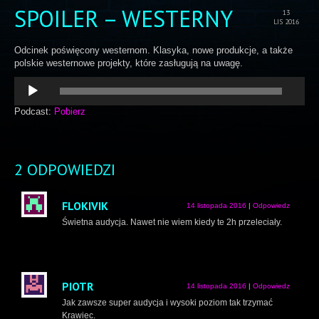
SPOILER – WESTERNY
13
LIS 2016
Odcinek poświęcony westernom. Klasyka, nowe produkcje, a także
polskie westernowe projekty, które zasługują na uwagę.
Odtwarzacz
plików
dźwiękowych
Podcast:
Pobierz
2 ODPOWIEDZI
FLOKIVIK
14 listopada 2016
|
Odpowiedz
Świetna audycja. Nawet nie wiem kiedy te 2h przeleciały.
PIOTR
14 listopada 2016
|
Odpowiedz
Jak zawsze super audycja i wysoki poziom tak trzymać
Krawiec.