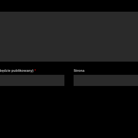
zm
gł
e będzie publikowany)
*
Strona