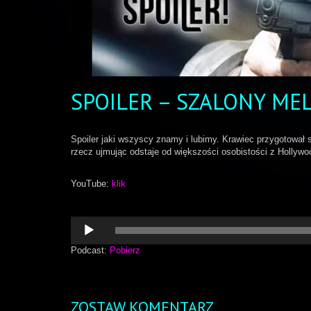
SPOILER – SZALONY ME
Spoiler jaki wszyscy znamy i lubimy. Krawiec przygotował s
rzecz ujmując odstaje od większości osobistości z Hollywo
YouTube:
klik
Odtwarzacz
plików
dźwiękowych
Podcast:
Pobierz
ZOSTAW KOMENTARZ