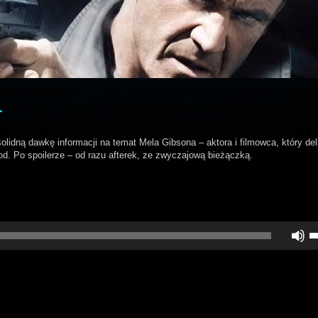
L
olidną dawkę informacji na temat Mela Gibsona – aktora i filmowca, który del
od. Po spoilerze – od razu afterek, ze zwyczajową bieżączką.
U
st
d
gó
do
a
z
lu