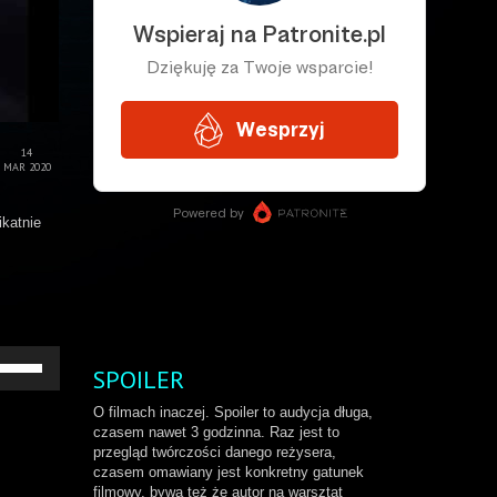
14
MAR 2020
ikatnie
żywaj
SPOILER
rzałek
o
O filmach inaczej. Spoiler to audycja długa,
ry/do
czasem nawet 3 godzinna. Raz jest to
łu
przegląd twórczości danego reżysera,
by
czasem omawiany jest konkretny gatunek
większyć
filmowy, bywa też że autor na warsztat
b