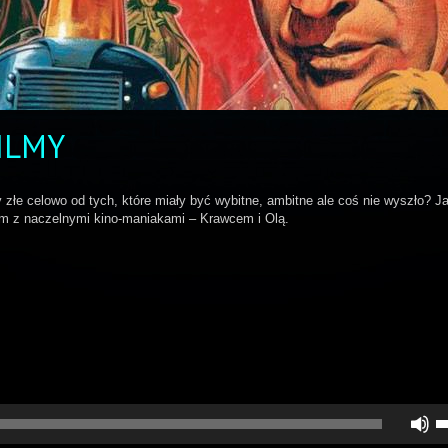
ILMY
y złe celowo od tych, które miały być wybitne, ambitne ale coś nie wyszło? Ja
m z naczelnymi kino-maniakami – Krawcem i Olą.
U
st
d