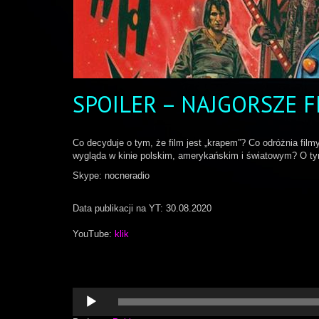
SPOILER – NAJGORSZE F
Co decyduje o tym, że film jest „krapem”? Co odróżnia film
wygląda w kinie polskim, amerykańskim i światowym? O ty
Skype: nocneradio
Data publikacji na YT: 30.08.2020
YouTube:
klik
Odtwarzacz
plików
dźwiękowych