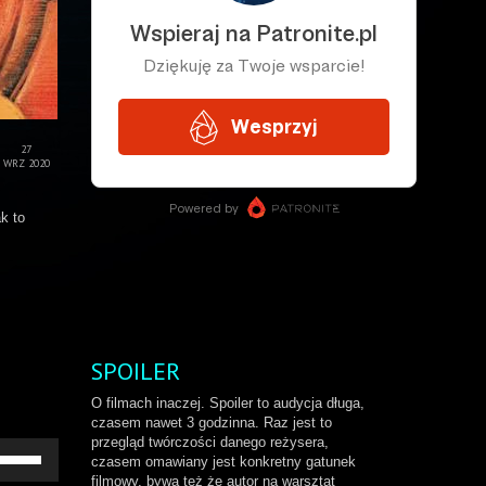
27
WRZ 2020
k to
SPOILER
O filmach inaczej. Spoiler to audycja długa,
czasem nawet 3 godzinna. Raz jest to
przegląd twórczości danego reżysera,
żywaj
czasem omawiany jest konkretny gatunek
rzałek
filmowy, bywa też że autor na warsztat
o