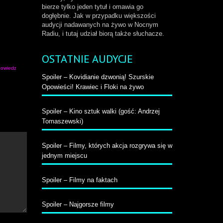
bierze tylko jeden tytuł i omawia go
ry/do
dogłębnie. Jak w przypadku większości
łu
audycji nadawanych na żywo w Nocnym
by
Radiu, i tutaj udział biorą także słuchacze.
większyć
b
niejszyć
OSTATNIE AUDYCJE
ośność.
owiedz
Spoiler – Kovidianie dzwonią! Szurskie
Opowieści! Krawiec i Floki na żywo
Spoiler – Kino sztuk walki (gość: Andrzej
Tomaszewski)
Spoiler – Filmy, których akcja rozgrywa się w
jednym miejscu
Spoiler – Filmy na faktach
Spoiler – Najgorsze filmy