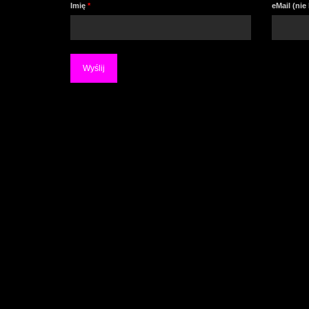
Imię
*
eMail (ni