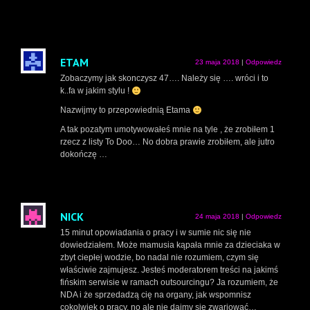
ETAM
23 maja 2018
|
Odpowiedz
Zobaczymy jak skonczysz 47…. Należy się …. wróci i to
k..fa w jakim stylu !
Nazwijmy to przepowiednią Etama
A tak pozatym umotywowałeś mnie na tyle , że zrobiłem 1
rzecz z listy To Doo… No dobra prawie zrobiłem, ale jutro
dokończę …
NICK
24 maja 2018
|
Odpowiedz
15 minut opowiadania o pracy i w sumie nic się nie
dowiedziałem. Może mamusia kąpała mnie za dzieciaka w
zbyt ciepłej wodzie, bo nadal nie rozumiem, czym się
właściwie zajmujesz. Jesteś moderatorem treści na jakimś
fińskim serwisie w ramach outsourcingu? Ja rozumiem, że
NDA i że sprzedadzą cię na organy, jak wspomnisz
cokolwiek o pracy, no ale nie dajmy się zwariować…