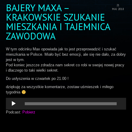
BAJERY MAXA –
21
MAJ 2018
KRAKOWSKIE SZUKANIE
MIESZKANIA I TAJEMNICA
ZAWODOWA
W tym odcinku Max opowiada jak to jest przeprowadzić i szukać
mieszkania w Polsce. Miało być bez emocji, ale się nie dało, za dobry
jest w tym.
Pod koniec jeszcze zdradza nam sekret co robi w swojej nowej pracy
i dlaczego to taki wielki sekret.
Do usłyszenia w czwartek po 21.00 !
dziękuję za wszystkie komentarze, zostaw uśmieszek i miłego
tygodnia
Odtwarzacz
plików
dźwiękowych
Podcast:
Pobierz