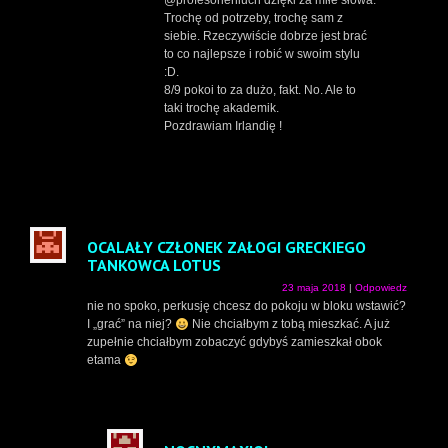
@profesorleniuch dzięki za miłe słowa.
Trochę od potrzeby, trochę sam z
siebie. Rzeczywiście dobrze jest brać
to co najlepsze i robić w swoim stylu
:D.
8/9 pokoi to za dużo, fakt. No. Ale to
taki trochę akademik.
Pozdrawiam Irlandię !
OCALAŁY CZŁONEK ZAŁOGI GRECKIEGO
TANKOWCA LOTUS
23 maja 2018
|
Odpowiedz
nie no spoko, perkusję chcesz do pokoju w bloku wstawić?
I „grać” na niej?
Nie chciałbym z tobą mieszkać. A już
zupełnie chciałbym zobaczyć gdybyś zamieszkał obok
etama