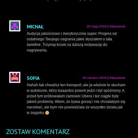
MICHAŁ
25 maja 2018
|
Odpowiedz
Audycja jakościowo i merytorycznie super. Progres od
ostatniego Twojego nagrania jakie słyszałem o lata
świetlne. Trzymaj kciuki za dalszą motywację do
nagrywania.
SOFIA
18 czerwca 2018
|
Odpowiedz
Hahah tak chwalisz ten transport, ale ja właśnie to słucham
w autobusie, który baaardzo powoli jedzi i byl spóźniony. A
przed tym próbowałam zamowic Ubera i też ciągle były
jakieś problemy. Wiem, że bywa gorzej i nie chciałabym się
narzekać, ale bym nie powiedziała że wszystko działa jak
w zegarku
ZOSTAW KOMENTARZ