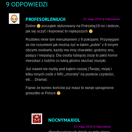
9 ODPOWIEDZI
PROFESORLENIUCH
22 maja 2018
|
Odpowiedz
Dobre
początek stylizowany na Potrzebę19 no i dobrze,
jak się uczyć i kopiować to najlepszych
Rozbiłes mnie tym mieszkaniem z 9 pokojami. Przysięgam
że nie rozumiem jak można żyć w takim „pubie” z 8 innymi
obcymi osobami, każdy ma inny charakter, godziny snu,
palący / niepalący. Dla osoby lubiącej ciszę to jakiś horror
mieszkać z ludźmi co lubią głośno słuchać muzyki.
Już nawet nie myślę pod kątem naszej (Twojej, mojej i
kilku innych osób z NR) „choroby” na punkcie czystości,
etc… Dramat.
Fajnie że koniec końców już masz to swoje upragnione
gniazdko w Polsce
NOCNYMAXIOL
23 maja 2018
|
Odpowiedz