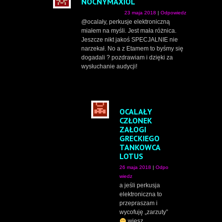
NOCNYMAXIOL
23 maja 2018
|
Odpowiedz
@ocalały, perkusje elektroniczną
miałem na myśli. Jest mała różnica.
Jeszcze nikt jakoś SPECJALNIE nie
narzekał. No a z Etamem to byśmy się
dogadali ? pozdrawiam i dzięki za
wysłuchanie audycji!
OCALAŁY
CZŁONEK
ZAŁOGI
GRECKIEGO
TANKOWCA
LOTUS
26 maja 2018
|
Odpo
wiedz
a jeśli perkusja
elektroniczna to
przepraszam i
wycofuję „zarzuty”
wiesz