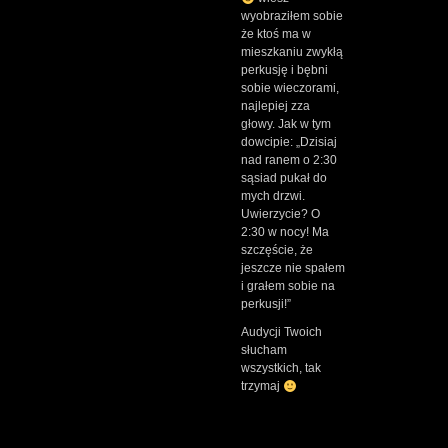
wyobraziłem sobie
że ktoś ma w
mieszkaniu zwykłą
perkusję i bębni
sobie wieczorami,
najlepiej zza
głowy. Jak w tym
dowcipie: „Dzisiaj
nad ranem o 2:30
sąsiad pukał do
mych drzwi.
Uwierzycie? O
2:30 w nocy! Ma
szczęście, że
jeszcze nie spałem
i grałem sobie na
perkusji!”
Audycji Twoich
słucham
wszystkich, tak
trzymaj