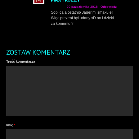
29 października 2018
|
Odpowiedz
Soplica a ostatnio Jager mi smakuje!
Więc prezent był udany xD no i dzięki
za komento ?
ZOSTAW KOMENTARZ
Treść komentarza
Imię
*