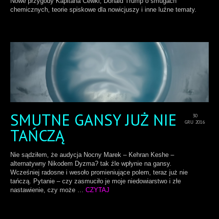
Nowe przygody Kapitana Cewki, Donald Trump o smugach
chemicznych, teorie spiskowe dla nowicjuszy i inne luźne tematy.
SMUTNE GANSY JUŻ NIE
30
GRU 2016
TAŃCZĄ
Nie sądziłem, że audycja Nocny Marek – Kehran Keshe –
alternatywny Nikodem Dyzma? tak źle wpłynie na gansy.
Wcześniej radosne i wesoło promieniujące polem, teraz już nie
tańczą. Pytanie – czy zasmuciło je moje niedowiarstwo i złe
nastawienie, czy może …
CZYTAJ