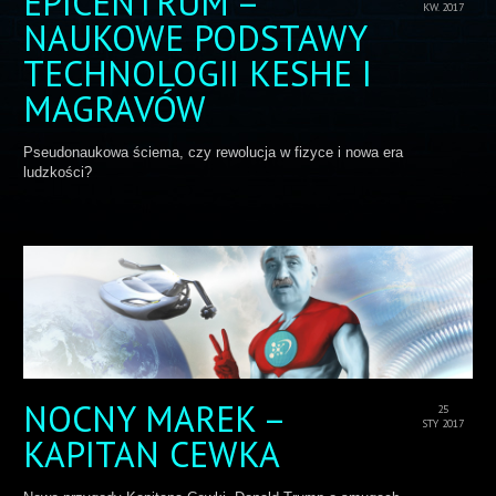
EPICENTRUM –
KW. 2017
NAUKOWE PODSTAWY
TECHNOLOGII KESHE I
MAGRAVÓW
Pseudonaukowa ściema, czy rewolucja w fizyce i nowa era
ludzkości?
NOCNY MAREK –
25
STY 2017
KAPITAN CEWKA