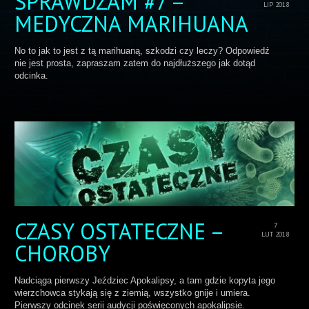
SPRAWDZAM #7 –
LIP 2018
MEDYCZNA MARIHUANA
No to jak to jest z tą marihuaną, szkodzi czy leczy? Odpowiedź
nie jest prosta, zapraszam zatem do najdłuższego jak dotąd
odcinka.
CZASY OSTATECZNE –
7
LUT 2018
CHOROBY
Nadciąga pierwszy Jeździec Apokalipsy, a tam gdzie kopyta jego
wierzchowca stykają się z ziemią, wszystko gnije i umiera.
Pierwszy odcinek serii audycji poświęconych apokalipsie.