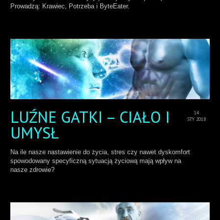
Prowadzą: Krawiec, Potrzeba i ByteEater.
LUŹNE GATKI – CIAŁO I
14
STY 2018
UMYSŁ
Na ile nasze nastawienie do życia, stres czy nawet dyskomfort
spowodowany specyficzną sytuacją życiową mają wpływ na
nasze zdrowie?