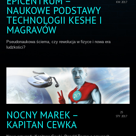
EPICENTRUM –
KW. 2017
NAUKOWE PODSTAWY
TECHNOLOGII KESHE I
MAGRAVÓW
Pseudonaukowa ściema, czy rewolucja w fizyce i nowa era
ludzkości?
NOCNY MAREK –
25
STY 2017
KAPITAN CEWKA