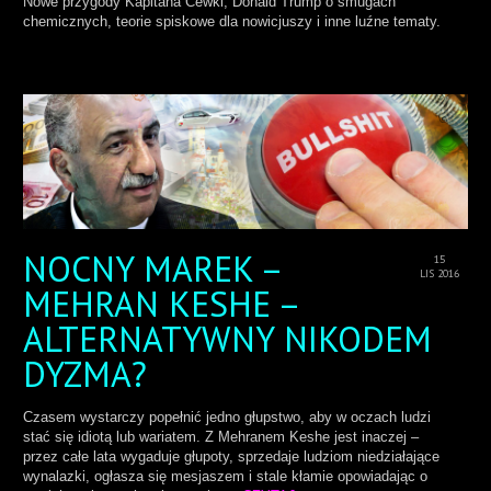
Nowe przygody Kapitana Cewki, Donald Trump o smugach
chemicznych, teorie spiskowe dla nowicjuszy i inne luźne tematy.
NOCNY MAREK –
15
LIS 2016
MEHRAN KESHE –
ALTERNATYWNY NIKODEM
DYZMA?
Czasem wystarczy popełnić jedno głupstwo, aby w oczach ludzi
stać się idiotą lub wariatem. Z Mehranem Keshe jest inaczej –
przez całe lata wygaduje głupoty, sprzedaje ludziom niedziałające
wynalazki, ogłasza się mesjaszem i stale kłamie opowiadając o