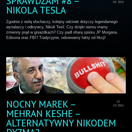
SPRAWDZAM #8 –
SIE 2018
NIKOLA TESLA
Zgodnie z wolą słuchaczy, kolejny odcinek dotyczy legendarnego
wynalazcy i odkrywcy, Nikoli Tesli. Czy dzięki niemu mamy
zmienny prąd w gniazdkach? Czy padł ofiarą spisku JP Morgana,
Edisona oraz FBI? Tradycyjnie, odsiewamy fakty od fikcji!
NOCNY MAREK –
15
LIS 2016
MEHRAN KESHE –
ALTERNATYWNY NIKODEM