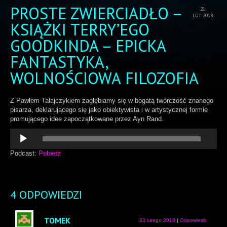
PROSTE ZWIERCIADŁO –
21
LUT 2018
KSIĄŻKI TERRY’EGO
GOODKINDA – EPICKA
FANTASTYKA,
WOLNOŚCIOWA FILOZOFIA
Z Pawłem Tałajczykiem zagłębiamy się w bogatą twórczość znanego
pisarza, deklarującego się jako obiektywista i w artystycznej formie
promującego idee zapoczątkowane przez Ayn Rand.
Odtwarzacz
plików
dźwiękowych
Podcast:
Pobierz
4 ODPOWIEDZI
TOMEK
23 lutego 2018
|
Odpowiedz