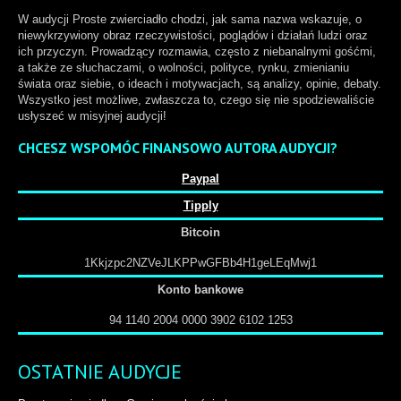
W audycji Proste zwierciadło chodzi, jak sama nazwa wskazuje, o
niewykrzywiony obraz rzeczywistości, poglądów i działań ludzi oraz
ich przyczyn. Prowadzący rozmawia, często z niebanalnymi gośćmi,
a także ze słuchaczami, o wolności, polityce, rynku, zmienianiu
świata oraz siebie, o ideach i motywacjach, są analizy, opinie, debaty.
Wszystko jest możliwe, zwłaszcza to, czego się nie spodziewaliście
usłyszeć w misyjnej audycji!
CHCESZ WSPOMÓC FINANSOWO AUTORA AUDYCJI?
Paypal
Tipply
Bitcoin
1Kkjzpc2NZVeJLKPPwGFBb4H1geLEqMwj1
Konto bankowe
94 1140 2004 0000 3902 6102 1253
OSTATNIE AUDYCJE