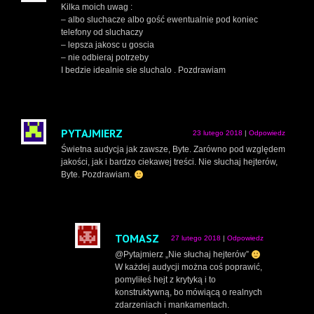
Kilka moich uwag :
– albo sluchacze albo gość ewentualnie pod koniec
telefony od sluchaczy
– lepsza jakosc u goscia
– nie odbieraj potrzeby
I bedzie idealnie sie sluchalo . Pozdrawiam
PYTAJMIERZ
23 lutego 2018
|
Odpowiedz
Świetna audycja jak zawsze, Byte. Zarówno pod względem
jakości, jak i bardzo ciekawej treści. Nie słuchaj hejterów,
Byte. Pozdrawiam.
TOMASZ
27 lutego 2018
|
Odpowiedz
@Pytajmierz „Nie słuchaj hejterów”
W każdej audycji można coś poprawić,
pomyliłeś hejt z krytyką i to
konstruktywną, bo mówiącą o realnych
zdarzeniach i mankamentach.