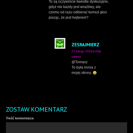
To są oczywiście kwestie dyskusyjne,
gdyż nie każdy jest wrażliwy, ale
czemu od razu odbierać komuś głos
pisząc, że jest hejterem?
ZESRAJMIERZ
27 lutego 2018
|
Odp
owiedz
@Tomasz
To była ironia z
mojej strony.
ZOSTAW KOMENTARZ
Treść komentarza