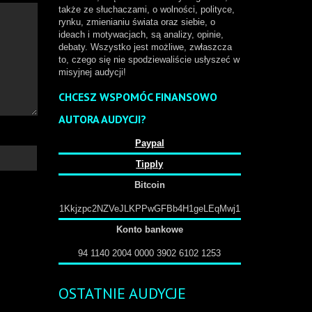
także ze słuchaczami, o wolności, polityce,
rynku, zmienianiu świata oraz siebie, o
ideach i motywacjach, są analizy, opinie,
debaty. Wszystko jest możliwe, zwłaszcza
to, czego się nie spodziewaliście usłyszeć w
misyjnej audycji!
CHCESZ WSPOMÓC FINANSOWO
AUTORA AUDYCJI?
Paypal
Tipply
Bitcoin
1Kkjzpc2NZVeJLKPPwGFBb4H1geLEqMwj1
Konto bankowe
94 1140 2004 0000 3902 6102 1253
OSTATNIE AUDYCJE