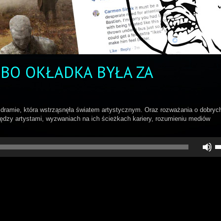
 BO OKŁADKA BYŁA ZA
w dramie, która wstrząsnęła światem artystycznym. Oraz rozważania o dobryc
między artystami, wyzwaniach na ich ścieżkach kariery, rozumieniu mediów
U
st
d
gó
do
a
z
lu
zm
gł