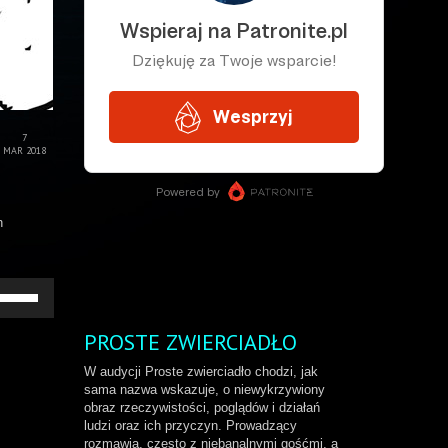
7
MAR 2018
h
żywaj
rzałek
o
PROSTE ZWIERCIADŁO
ry/do
łu
W audycji Proste zwierciadło chodzi, jak
by
sama nazwa wskazuje, o niewykrzywiony
większyć
obraz rzeczywistości, poglądów i działań
b
ludzi oraz ich przyczyn. Prowadzący
niejszyć
rozmawia, często z niebanalnymi gośćmi, a
ośność.