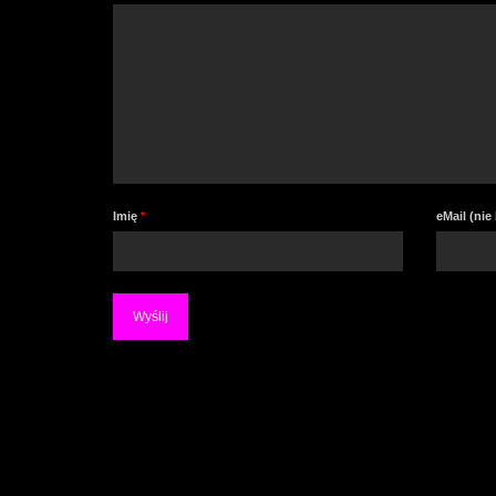
Imię
*
eMail (ni