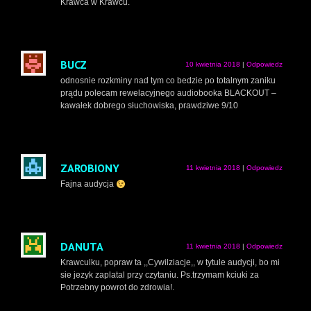
Krawca w Krawcu.
BUCZ
10 kwietnia 2018
|
Odpowiedz
odnosnie rozkminy nad tym co bedzie po totalnym zaniku
prądu polecam rewelacyjnego audiobooka BLACKOUT –
kawałek dobrego słuchowiska, prawdziwe 9/10
ZAROBIONY
11 kwietnia 2018
|
Odpowiedz
Fajna audycja
DANUTA
11 kwietnia 2018
|
Odpowiedz
Krawculku, popraw ta ,,Cywilziacje,, w tytule audycji, bo mi
sie jezyk zaplatal przy czytaniu. Ps.trzymam kciuki za
Potrzebny powrot do zdrowia!.