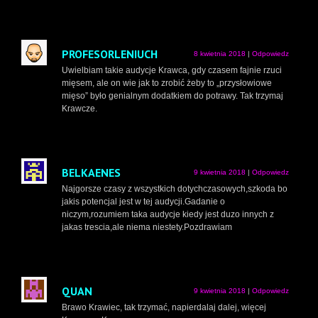
PROFESORLENIUCH
8 kwietnia 2018
|
Odpowiedz
Uwielbiam takie audycje Krawca, gdy czasem fajnie rzuci
mięsem, ale on wie jak to zrobić żeby to „przysłowiowe
mięso” było genialnym dodatkiem do potrawy. Tak trzymaj
Krawcze.
BELKAENES
9 kwietnia 2018
|
Odpowiedz
Najgorsze czasy z wszystkich dotychczasowych,szkoda bo
jakis potencjal jest w tej audycji.Gadanie o
niczym,rozumiem taka audycje kiedy jest duzo innych z
jakas trescia,ale niema niestety.Pozdrawiam
QUAN
9 kwietnia 2018
|
Odpowiedz
Brawo Krawiec, tak trzymać, napierdalaj dalej, więcej