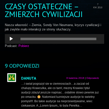
CZASY OSTATECZNE –
7
KW. 2018
ZMIERZCH CYWILIZACJI
Nasza własność – Ziemia, Sondy Von Neumana, kryzys cywilizacji i
jak zwykle mało interakcji ze strony słuchaczy.
Odtwarzacz
plików
dźwiękowych
Podcast:
Pobierz
9 ODPOWIEDZI
DANUTA
8 kwietnia 2018
|
Odpowiedz
…i swiat pograzyl sie w ciemnosciach…a zaczal od
chalupy Krawculka, ale co tam!, mezny Krawiec tytul
audycji zdazyl jeszcze napisac…ostatnie slowo pewnie juz
po omacku.
. Natomiast luzniejsze audycje to swietny
pomysl!!!. Bo takie audycje sa nieprzewidywalne, wiec
ciekawsze. A ,,Lorem Ipsum,, to byla Perelka…