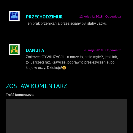
PRZECHODZIMUR
12 kwietnia 2018
|
Odpowiedz
Ten brak przenikania przez ściany był słaby Jacku.
DANUTA
20 maja 2018
|
Odpowiedz
Zmierzch CYWILIZACJI…a moze to ja sie myle?, jesli tak,
to juz trzeci raz. Krawcze, popraw to przejezyczenie, bo
kluje w oczy. Dziekuje!
ZOSTAW KOMENTARZ
Treść komentarza