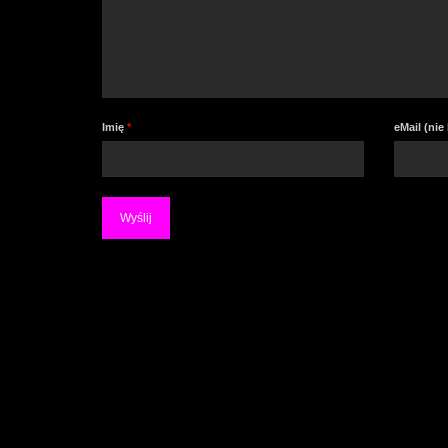
Imię
*
eMail (ni