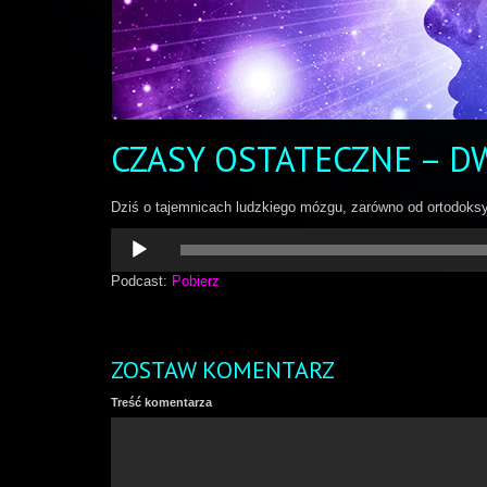
CZASY OSTATECZNE – DW
Dziś o tajemnicach ludzkiego mózgu, zarówno od ortodoksyjn
Odtwarzacz
plików
dźwiękowych
Podcast:
Pobierz
ZOSTAW KOMENTARZ
Treść komentarza