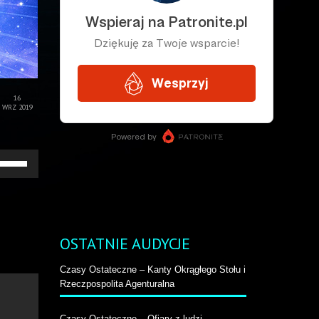
16
WRZ 2019
żywaj
rzałek
o
ry/do
łu
by
większyć
OSTATNIE AUDYCJE
b
niejszyć
Czasy Ostateczne – Kanty Okrągłego Stołu i
ośność.
Rzeczpospolita Agenturalna
Czasy Ostateczne – Ofiary z ludzi