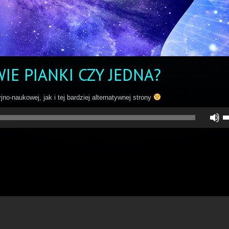
IE PIANKI CZY JEDNA?
o-naukowej, jak i tej bardziej alternatywnej strony
U
st
d
gó
do
a
z
lu
zm
gł