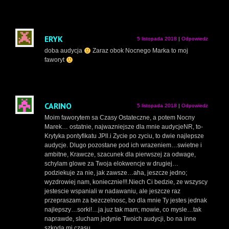
ERYK
5 listopada 2018
|
Odpowiedz
doba audycja
Zaraz obok Nocnego Marka to moj
faworyt
CARINO
5 listopada 2018
|
Odpowiedz
Moim faworytem sa Czasy Ostateczne, a potem Nocny
Marek… ostatnie, najwazniejsze dla mnie audycjeNR, to-
Krytyka pontyfikatu JPll.i Zycie po zyciu, to dwie najlepsze
audycje. Dlugo pozostane pod ich wrazeniem…swietne i
ambitne, Krawcze, szacunek dla pierwszej za odwage,
schylam glowe za Twoja elokwencje w drugiej…
podziekuje za nie, jak zawsze…aha, jeszcze jedno;
wyzdrowiej nam, koniecznie!!!.Niech Ci bedzie, ze wszyscy
jestescie wspaniali w nadawaniu, ale jeszcze raz
przepraszam za bezczelnosc, bo dla mnie Ty jestes jednak
najlepszy…sorki!…ja juz tak mam; mowie, co mysle…tak
naprawde, slucham jedynie Twoich audycji, bo na inne
szkoda mi czasu…