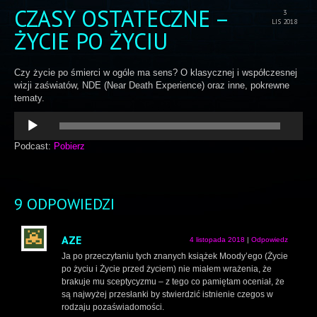
CZASY OSTATECZNE –
3
LIS 2018
ŻYCIE PO ŻYCIU
Czy życie po śmierci w ogóle ma sens? O klasycznej i współczesnej
wizji zaświatów, NDE (Near Death Experience) oraz inne, pokrewne
tematy.
Odtwarzacz
plików
dźwiękowych
Podcast:
Pobierz
9 ODPOWIEDZI
AZE
4 listopada 2018
|
Odpowiedz
Ja po przeczytaniu tych znanych książek Moody’ego (Życie
po życiu i Życie przed życiem) nie miałem wrażenia, że
brakuje mu sceptycyzmu – z tego co pamiętam oceniał, że
są najwyżej przesłanki by stwierdzić istnienie czegos w
rodzaju pozaświadomości.