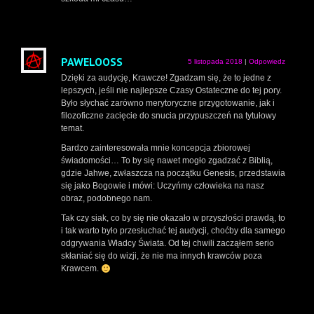
PAWELOOSS
5 listopada 2018
|
Odpowiedz
Dzięki za audycję, Krawcze! Zgadzam się, że to jedne z
lepszych, jeśli nie najlepsze Czasy Ostateczne do tej pory.
Było słychać zarówno merytoryczne przygotowanie, jak i
filozoficzne zacięcie do snucia przypuszczeń na tytułowy
temat.
Bardzo zainteresowała mnie koncepcja zbiorowej
świadomości… To by się nawet mogło zgadzać z Biblią,
gdzie Jahwe, zwłaszcza na początku Genesis, przedstawia
się jako Bogowie i mówi: Uczyńmy człowieka na nasz
obraz, podobnego nam.
Tak czy siak, co by się nie okazało w przyszłości prawdą, to
i tak warto było przesłuchać tej audycji, choćby dla samego
odgrywania Władcy Świata. Od tej chwili zacząłem serio
skłaniać się do wizji, że nie ma innych krawców poza
Krawcem.