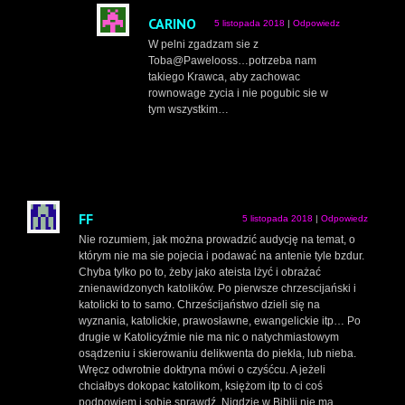
CARINO
5 listopada 2018
|
Odpowiedz
W pelni zgadzam sie z
Toba@Pawelooss…potrzeba nam
takiego Krawca, aby zachowac
rownowage zycia i nie pogubic sie w
tym wszystkim…
FF
5 listopada 2018
|
Odpowiedz
Nie rozumiem, jak można prowadzić audycję na temat, o
którym nie ma sie pojecia i podawać na antenie tyle bzdur.
Chyba tylko po to, żeby jako ateista lżyć i obrażać
znienawidzonych katolików. Po pierwsze chrzescijański i
katolicki to to samo. Chrześcijaństwo dzieli się na
wyznania, katolickie, prawosławne, ewangelickie itp… Po
drugie w Katolicyźmie nie ma nic o natychmiastowym
osądzeniu i skierowaniu delikwenta do piekła, lub nieba.
Wręcz odwrotnie doktryna mówi o czyśćcu. A jeżeli
chciałbys dokopac katolikom, księżom itp to ci coś
podpowiem i sobie sprawdź. Nigdzie w Biblii nie ma