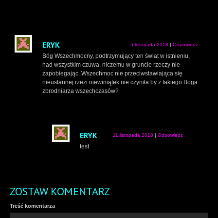
ERYK
5 listopada 2018
|
Odpowiedz
Bóg Wszechmocny, podtrzymujący ten świat w istnieniu,
nad wszystkim czuwa, niczemu w gruncie rzeczy nie
zapobiegając. Wszechmoc nie przeciwstawiająca się
nieustannej rzezi niewiniątek nie czyniła by z takiego Boga
zbrodniarza wszechczasów?
ERYK
11 listopada 2018
|
Odpowiedz
test
ZOSTAW KOMENTARZ
Treść komentarza