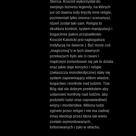
Słonca. Kosciół wykorzystał do
swojego biznesu legendy, na których
już od dawna lody kręciły inne religie,
pozmieniali tylko imiona i scenariusz,
rdzeń został taki sam. Religia to
struktura kontroli, system manipulacji i
bogacenia (jakos przypadkowo
Kosciół Katolicki jest najbogatsza
instytucją na świecie ). Być może coś
„magiczneg”o w tych dawnych
przekazach było ale ci cwani i
mądrzejsi zorientowali się jak to działa
oraz jakie daje korzyści i religie
(zwłaszcza monoteistyczne) stały się
system zapewniający elitom władze,
bogactwo i kontrole nad ludzmi. Tzw.
Bóg stał sie dobrym pretekstem aby
ustanowić kontrolę nad ludźmi, aby
podzielić ludzi oraz usprawiedliwić
wojny i morderstwa. Miliony ludzi
zgineło przez religie i nie ma zadnej
innej ideologi przez ktora tak wielu
zostało wymordowanych ,
torturowanych i żyło w strachu.