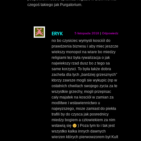
czegoś takiego jak Purgatorium.
ERYK
5 listopada 2018
|
Odpowiedz
no bo czysiciec wymysli kosciól do
prawdzenia biznesu i aby miec jeszcze
wiekszy monopol na wiare bo miedzy
religiami tez była rywalizacja o jak
najwiekszy rzad dusz bo z tego sa
same korzysci. To była także dobra
zacheta dla tych „bardziej grzesznych”
ktorzy zawsze mogli sie wykupic (np w
ostatnich chwilach swojego zycia za te
wszystkie grzechy, mogli przepisac
cały majatek na kosciół w zamian za
modlitwe i wstawiennictwo u
najwyzszego, moze zamiast do piekła
trafili by do czysca jak posrednicy
miedzy bogiem a człowiekiem za nim
wstawią się
) Poza tym to i tak jest
wszystko kalka innych dawnych
wierzen których pierwowzorem był Kult