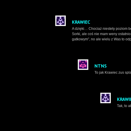
KRAWIEC
A dzięki… Chociaż niestety poziom bę
Sorki, ale coś nie mam weny ostatnio
gatkowym”, no ale wielu z Was to od
NTNS
To jak Krawiec zus spl
KRAWI
Tak, to 