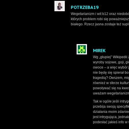
POTRZEBA19
Wegetarianizm i wit b12 oraz niedob
których problem robi się poważniejsz
białego. Rzecz jasna zostaje też sup
MIREK
Wg „głupiej” Wikipedii 
wyroby sojowe, goji, gl
owoce – a więc wybór je
nie będę się spierał bo
tragedią? Owszem, mię
również w sferze kultu
powoływać się na kwes
uważam wegetarianizm
Tak w ogóle jeśli intr
przebija swoją specyfi
działania moim zdanie
jest intrygująca, jedna
podesłać jakieś info w