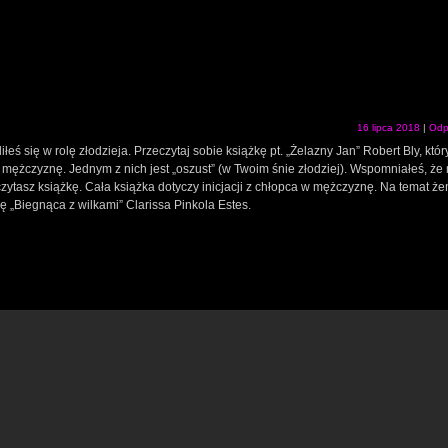
16 lipca 2018
|
Odp
eś się w rolę złodzieja. Przeczytaj sobie książkę pt. „Żelazny Jan” Robert Bly, któr
 mężczyznę. Jednym z nich jest „oszust” (w Twoim śnie złodziej). Wspomniałeś, że
zytasz książkę. Cała książka dotyczy inicjacji z chłopca w mężczyznę. Na temat że
ę „Biegnąca z wilkami” Clarissa Pinkola Estes.