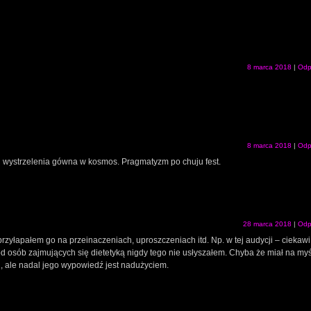
8 marca 2018
|
Odp
8 marca 2018
|
Odp
 wystrzelenia gówna w kosmos. Pragmatyzm po chuju fest.
28 marca 2018
|
Odp
 przyłapałem go na przeinaczeniach, uproszczeniach itd. Np. w tej audycji – ciekaw
d osób zajmujących się dietetyką nigdy tego nie usłyszałem. Chyba że miał na myś
i, ale nadal jego wypowiedź jest nadużyciem.