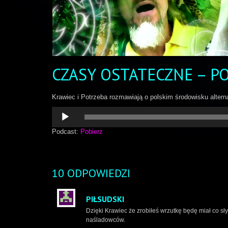
CZASY OSTATECZNE – P
Krawiec i Potrzeba rozmawiają o polskim środowisku alter
Odtwarzacz
plików
dźwiękowych
Podcast:
Pobierz
10 ODPOWIEDZI
PIŁSUDSKI
Dzięki Krawiec że zrobiłeś wrzutkę będę miał co sł
naśladowców.