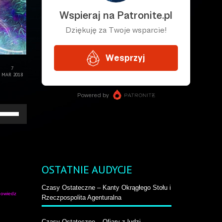
7
MAR 2018
żywaj
rzałek
o
ry/do
łu
by
większyć
OSTATNIE AUDYCJE
b
niejszyć
Czasy Ostateczne – Kanty Okrągłego Stołu i
ośność.
owiedz
Rzeczpospolita Agenturalna
Czasy Ostateczne – Ofiary z ludzi