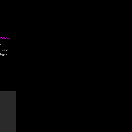
owiedz
y
 masz
ńskiej