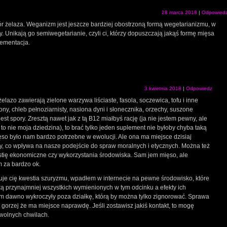
28 marca 2018
|
Odpowied
ór żelaza. Weganizm jest jeszcze bardziej obostrzoną formą wegetarianizmu, w
y. Unikają go semiwegetarianie, czyli ci, którzy dopuszczają jakąś formę mięsa
lementacja.
3 kwietnia 2018
|
Odpowiedz
żelazo zawierają zielone warzywa liściaste, fasola, soczewica, tofu i inne
ony, chleb pełnoziarnisty, nasiona dyni i słonecznika, orzechy, suszone
st spory. Zresztą nawet jak z tą B12 miałbyś rację (ja nie jestem pewny, ale
 to nie moja dziedzina), to brać tylko jeden suplement nie byłoby chyba taką
so było nam bardzo potrzebne w ewolucji. Ale ona ma miejsce dzisiaj
ry, co wpływa na nasze podejście do spraw moralnych i etycznych. Można też
tię ekonomiczne czy wykorzystania środowiska. Sam jem mięso, ale
 za bardzo ok.
yguje cię kwestia szuryzmu, wpadłem w internecie na pewne środowisko, które
ką przynajmniej wszystkich wymienionych w tym odcinku a efekty ich
m dawno wykroczyły poza działkę, którą by można tylko zignorować. Sprawa
k gorzej że ma miejsce naprawdę. Jeśli zostawisz jakiś kontakt, to mogę
 wolnych chwilach.