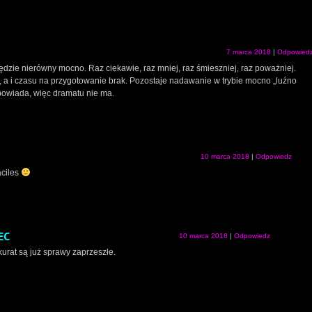
7 marca 2018
|
Odpowied
dzie nierówny mocno. Raz ciekawie, raz mniej, raz śmieszniej, raz poważniej.
, a i czasu na przygotowanie brak. Pozostaje nadawanie w trybie mocno „luźno
powiada, więc dramatu nie ma.
10 marca 2018
|
Odpowiedz
aciles
EC
10 marca 2018
|
Odpowiedz
akurat są już sprawy zaprzeszłe.