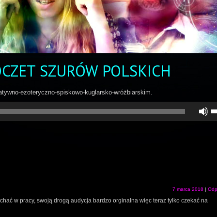
OCZET SZURÓW POLSKICH
natywno-ezoteryczno-spiskowo-kuglarsko-wróżbiarskim.
U
st
d
gó
do
a
z
lu
zm
gł
7 marca 2018
|
Odp
ychać w pracy, swoją drogą audycja bardzo orginalna więc teraz tylko czekać na