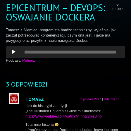
EPICENTRUM – DEVOPS:
30
LIS 2017
OSWAJANIE DOCKERA
Tomasz z Niemiec, programista bardzo techniczny, wyjaśnia, jak
zaczął potrzebować konteneryzacji, czym ona jest, i jakie ma
przygody oraz pożytki z nauki narzędzia Docker.
Odtwarzacz
plików
dźwiękowych
Podcast:
Pobierz
3 ODPOWIEDZI
TOMASZ
2 grudnia 2017
|
Odpowiedz
Link do historyjki z audycji:
„The Illustrated Children’s Guide to Kubernetes”
https://www.youtube.com/watch?v=4ht22ReBjno
Tutaj inna historia
„if you’ve never used Docker in production, leave the room