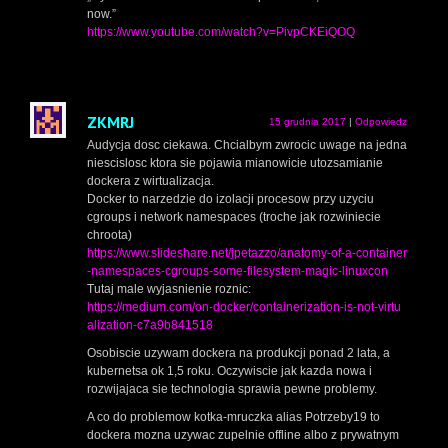
now.”
https://www.youtube.com/watch?v=PivpCKEiQOQ
ZKMRJ
15 grudnia 2017
|
Odpowiedz
Audycja dosc ciekawa. Chcialbym zwrocic uwage na jedna
niescislosc ktora sie pojawia mianowicie utozsamianie
dockera z wirtualizacja.
Docker to narzedzie do izolacji procesow przy uzyciu
cgroups i network namespaces (troche jak rozwiniecie
chroota)
https://www.slideshare.net/jpetazzo/anatomy-of-a-container
-namespaces-cgroups-some-filesystem-magic-linuxcon
Tutaj male wyjasnienie roznic:
https://medium.com/on-docker/containerization-is-not-virtu
alization-c7a9b841518
Osobiscie uzywam dockera na produkcji ponad 2 lata, a
kubernetsa ok 1,5 roku. Oczywiscie jak kazda nowa i
rozwijajaca sie technologia sprawia pewne problemy.
A co do problemow kotka-mruczka alias Potrzeby19 to
dockera mozna uzywac zupelnie offline albo z prywatnym