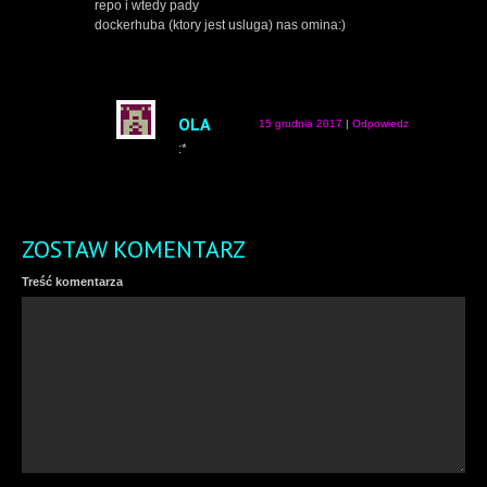
repo i wtedy pady
dockerhuba (ktory jest usluga) nas omina:)
OLA
15 grudnia 2017
|
Odpowiedz
:*
ZOSTAW KOMENTARZ
Treść komentarza