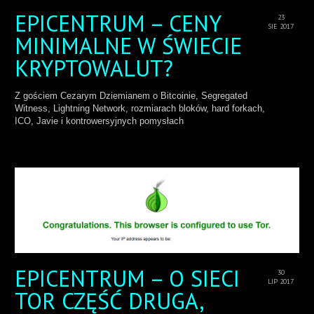
EPICENTRUM – CENY
23
SIE 2017
MINIMALNE W ŚWIECIE
KRYPTOWALUT?
Z gościem Cezarym Dziemianem o Bitcoinie, Segregated
Witness, Lightning Network, rozmiarach bloków, hard forkach,
ICO, Javie i kontrowersyjnych pomysłach
EPICENTRUM – O SIECI
30
LIP 2017
TOR CZĘŚĆ DRUGA,