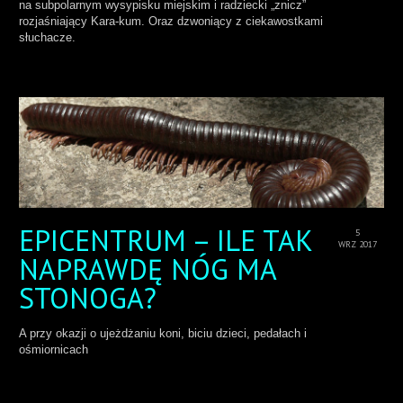
na subpolarnym wysypisku miejskim i radziecki „znicz”
rozjaśniający Kara-kum. Oraz dzwoniący z ciekawostkami
słuchacze.
EPICENTRUM – ILE TAK
5
WRZ 2017
NAPRAWDĘ NÓG MA
STONOGA?
A przy okazji o ujeżdżaniu koni, biciu dzieci, pedałach i
ośmiornicach