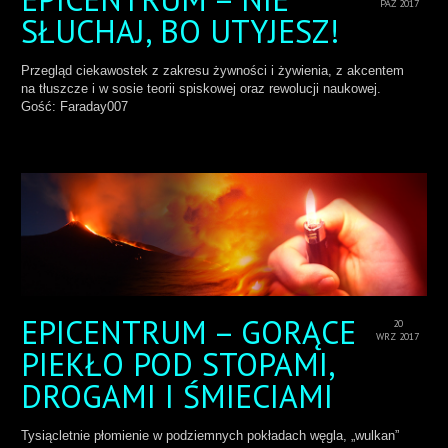
PAŹ 2017
SŁUCHAJ, BO UTYJESZ!
Przegląd ciekawostek z zakresu żywności i żywienia, z akcentem
na tłuszcze i w sosie teorii spiskowej oraz rewolucji naukowej.
Gość: Faraday007
EPICENTRUM – GORĄCE
20
WRZ 2017
PIEKŁO POD STOPAMI,
DROGAMI I ŚMIECIAMI
Tysiącletnie płomienie w podziemnych pokładach węgla, „wulkan”