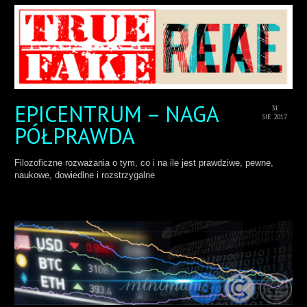
EPICENTRUM – NAGA
31
SIE 2017
PÓŁPRAWDA
Filozoficzne rozważania o tym, co i na ile jest prawdziwe, pewne,
naukowe, dowiedlne i rozstrzygalne