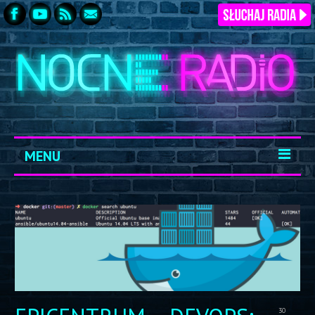
MENU
START
ARCHIWUM
KONTAKT
LOGOWANIE
30